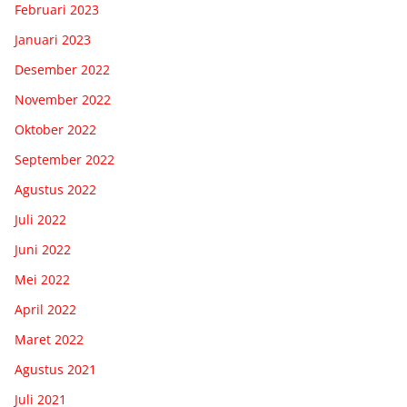
Februari 2023
Januari 2023
Desember 2022
November 2022
Oktober 2022
September 2022
Agustus 2022
Juli 2022
Juni 2022
Mei 2022
April 2022
Maret 2022
Agustus 2021
Juli 2021