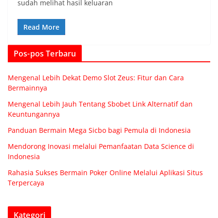
sudah melihat hasil keluaran
Read More
Pos-pos Terbaru
Mengenal Lebih Dekat Demo Slot Zeus: Fitur dan Cara
Bermainnya
Mengenal Lebih Jauh Tentang Sbobet Link Alternatif dan
Keuntungannya
Panduan Bermain Mega Sicbo bagi Pemula di Indonesia
Mendorong Inovasi melalui Pemanfaatan Data Science di
Indonesia
Rahasia Sukses Bermain Poker Online Melalui Aplikasi Situs
Terpercaya
Kategori