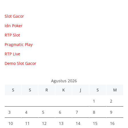
Slot Gacor
Idn Poker
RTP Slot
Pragmatic Play
RTP Live
Demo Slot Gacor
Agustus 2026
S
S
R
K
J
S
M
1
2
3
4
5
6
7
8
9
10
11
12
13
14
15
16