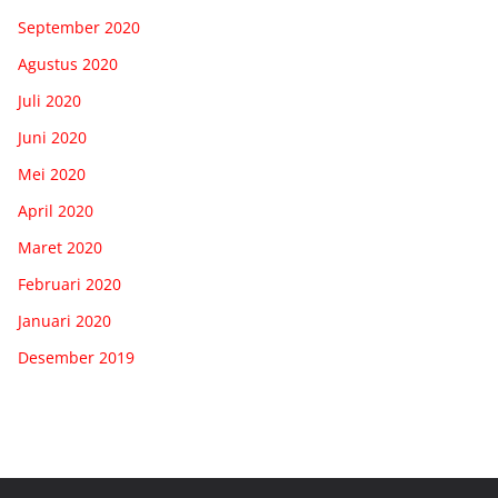
September 2020
Agustus 2020
Juli 2020
Juni 2020
Mei 2020
April 2020
Maret 2020
Februari 2020
Januari 2020
Desember 2019