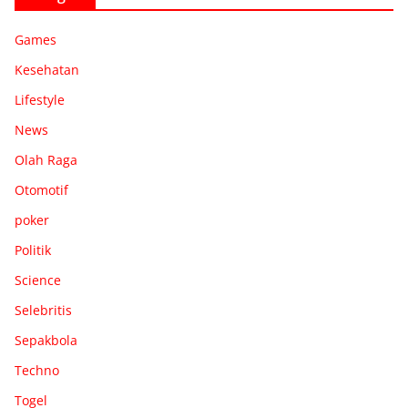
Games
Kesehatan
Lifestyle
News
Olah Raga
Otomotif
poker
Politik
Science
Selebritis
Sepakbola
Techno
Togel