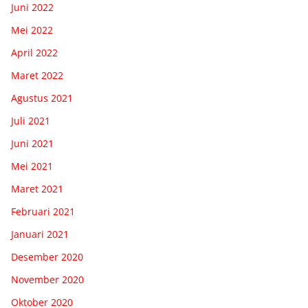
Juni 2022
Mei 2022
April 2022
Maret 2022
Agustus 2021
Juli 2021
Juni 2021
Mei 2021
Maret 2021
Februari 2021
Januari 2021
Desember 2020
November 2020
Oktober 2020