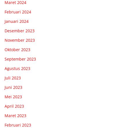
Maret 2024
Februari 2024
Januari 2024
Desember 2023
November 2023
Oktober 2023
September 2023
Agustus 2023
Juli 2023
Juni 2023
Mei 2023
April 2023
Maret 2023
Februari 2023