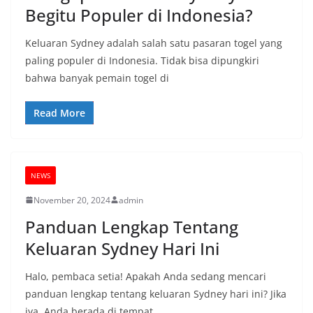
Begitu Populer di Indonesia?
Keluaran Sydney adalah salah satu pasaran togel yang
paling populer di Indonesia. Tidak bisa dipungkiri
bahwa banyak pemain togel di
Read More
NEWS
November 20, 2024
admin
Panduan Lengkap Tentang
Keluaran Sydney Hari Ini
Halo, pembaca setia! Apakah Anda sedang mencari
panduan lengkap tentang keluaran Sydney hari ini? Jika
iya, Anda berada di tempat