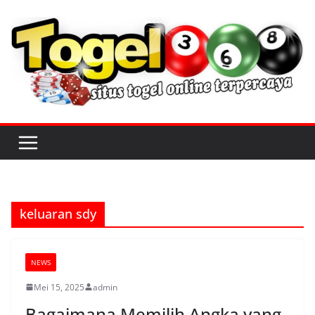
S
k
i
p
t
o
c
o
n
t
e
keluaran sdy
n
t
NEWS
Mei 15, 2025
admin
Bagaimana Memilih Angka yang