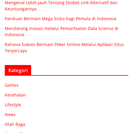
Mengenal Lebih Jauh Tentang Sbobet Link Alternatif dan
Keuntungannya
Panduan Bermain Mega Sicbo bagi Pemula di Indonesia
Mendorong Inovasi melalui Pemanfaatan Data Science di
Indonesia
Rahasia Sukses Bermain Poker Online Melalui Aplikasi Situs
Terpercaya
Kategori
Games
Kesehatan
Lifestyle
News
Olah Raga