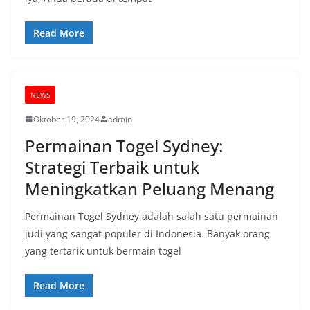
Read More
NEWS
Oktober 19, 2024
admin
Permainan Togel Sydney:
Strategi Terbaik untuk
Meningkatkan Peluang Menang
Permainan Togel Sydney adalah salah satu permainan
judi yang sangat populer di Indonesia. Banyak orang
yang tertarik untuk bermain togel
Read More