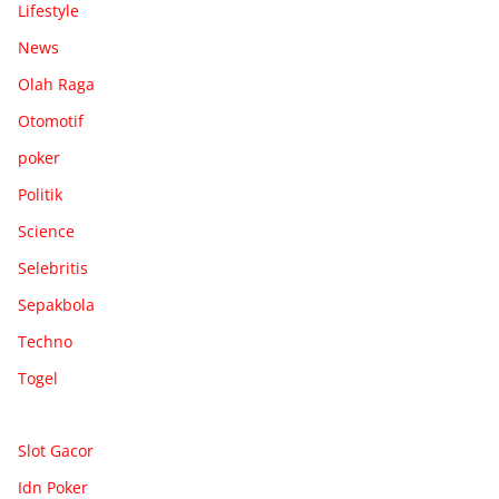
Lifestyle
News
Olah Raga
Otomotif
poker
Politik
Science
Selebritis
Sepakbola
Techno
Togel
Slot Gacor
Idn Poker