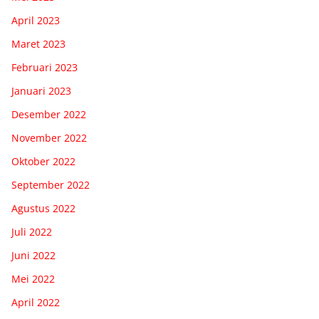
April 2023
Maret 2023
Februari 2023
Januari 2023
Desember 2022
November 2022
Oktober 2022
September 2022
Agustus 2022
Juli 2022
Juni 2022
Mei 2022
April 2022