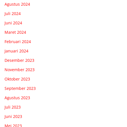
Agustus 2024
Juli 2024
Juni 2024
Maret 2024
Februari 2024
Januari 2024
Desember 2023
November 2023
Oktober 2023
September 2023
Agustus 2023
Juli 2023
Juni 2023
Mei 2023