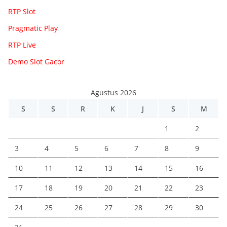
RTP Slot
Pragmatic Play
RTP Live
Demo Slot Gacor
Agustus 2026
S
S
R
K
J
S
M
1
2
3
4
5
6
7
8
9
10
11
12
13
14
15
16
17
18
19
20
21
22
23
24
25
26
27
28
29
30