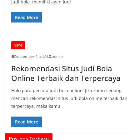
judi bola, memiliki agen judi
Read More
NEWS
September 4, 2024
admin
Rekomendasi Situs Judi Bola
Online Terbaik dan Terpercaya
Halo para pecinta judi bola online! Jika kamu sedang
mencari rekomendasi situs judi bola online terbaik dan
terpercaya, maka kamu
Read More
Pos-pos Terbaru