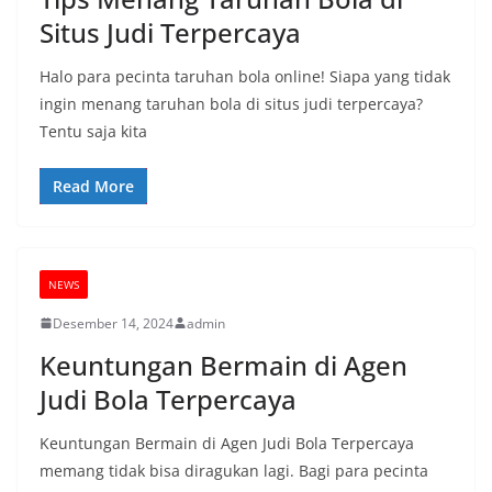
Situs Judi Terpercaya
Halo para pecinta taruhan bola online! Siapa yang tidak
ingin menang taruhan bola di situs judi terpercaya?
Tentu saja kita
Read More
NEWS
Desember 14, 2024
admin
Keuntungan Bermain di Agen
Judi Bola Terpercaya
Keuntungan Bermain di Agen Judi Bola Terpercaya
memang tidak bisa diragukan lagi. Bagi para pecinta