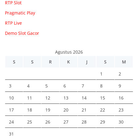
RTP Slot
Pragmatic Play
RTP Live
Demo Slot Gacor
Agustus 2026
S
S
R
K
J
S
M
1
2
3
4
5
6
7
8
9
10
11
12
13
14
15
16
17
18
19
20
21
22
23
24
25
26
27
28
29
30
31