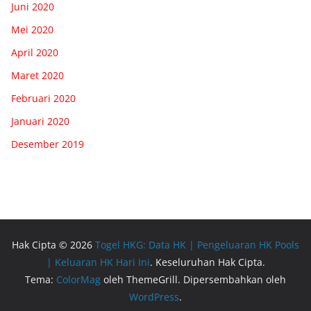
Juni 2020
Mei 2020
April 2020
Maret 2020
Februari 2020
Januari 2020
Desember 2019
Hak Cipta © 2026
Togel HKG: Data HK | Pengeluaran HK Pools
| Keluaran HK Hari Ini
. Keseluruhan Hak Cipta.
Tema:
ColorMag
oleh ThemeGrill. Dipersembahkan oleh
WordPress
.