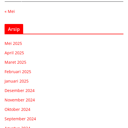
« Mei
Arsip
Mei 2025
April 2025
Maret 2025
Februari 2025
Januari 2025
Desember 2024
November 2024
Oktober 2024
September 2024