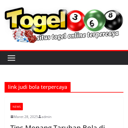
S
k
i
p
t
o
c
o
n
t
e
link judi bola terpercaya
n
t
NEWS
Maret 28, 2025
admin
Tips Menang Taruhan Bola di