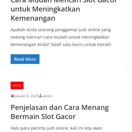
untuk Meningkatkan
Kemenangan
Apakah Anda seorang penggemar judi online yang
sedang mencari cara mudah untuk meningkatkan
kemenangan Anda? Salah satu kunci untuk meraih
Read More
NEWS
Januari 8, 2025
admin
Penjelasan dan Cara Menang
Bermain Slot Gacor
Halo para pecinta judi online, kali ini kita akan