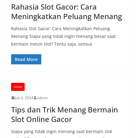
Rahasia Slot Gacor: Cara
Meningkatkan Peluang Menang
Rahasia Slot Gacor: Cara Meningkatkan Peluang
Menang Siapa yang tidak ingin menang besar saat
bermain mesin slot? Tentu saja, semua
Read More
NEWS
Juli 4, 2024
admin
Tips dan Trik Menang Bermain
Slot Online Gacor
Siapa yang tidak ingin menang saat bermain slot