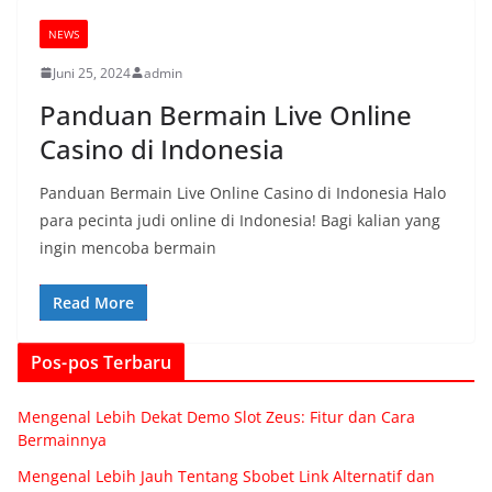
NEWS
Juni 25, 2024
admin
Panduan Bermain Live Online
Casino di Indonesia
Panduan Bermain Live Online Casino di Indonesia Halo
para pecinta judi online di Indonesia! Bagi kalian yang
ingin mencoba bermain
Read More
Pos-pos Terbaru
Mengenal Lebih Dekat Demo Slot Zeus: Fitur dan Cara
Bermainnya
Mengenal Lebih Jauh Tentang Sbobet Link Alternatif dan