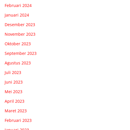
Februari 2024
Januari 2024
Desember 2023
November 2023
Oktober 2023
September 2023
Agustus 2023
Juli 2023
Juni 2023
Mei 2023
April 2023
Maret 2023
Februari 2023
Januari 2023