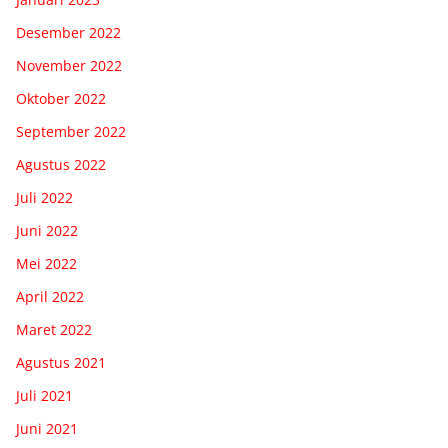
Desember 2022
November 2022
Oktober 2022
September 2022
Agustus 2022
Juli 2022
Juni 2022
Mei 2022
April 2022
Maret 2022
Agustus 2021
Juli 2021
Juni 2021