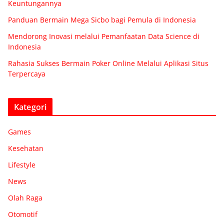
Keuntungannya
Panduan Bermain Mega Sicbo bagi Pemula di Indonesia
Mendorong Inovasi melalui Pemanfaatan Data Science di
Indonesia
Rahasia Sukses Bermain Poker Online Melalui Aplikasi Situs
Terpercaya
Kategori
Games
Kesehatan
Lifestyle
News
Olah Raga
Otomotif