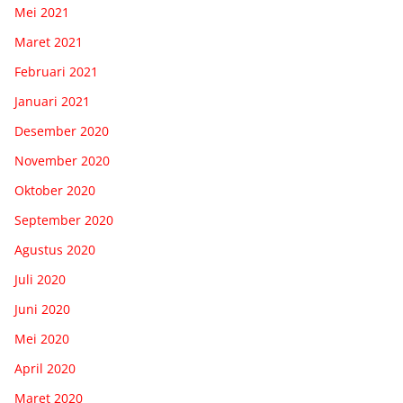
Mei 2021
Maret 2021
Februari 2021
Januari 2021
Desember 2020
November 2020
Oktober 2020
September 2020
Agustus 2020
Juli 2020
Juni 2020
Mei 2020
April 2020
Maret 2020