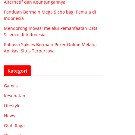
Alternatif dan Keuntungannya
Panduan Bermain Mega Sicbo bagi Pemula di
Indonesia
Mendorong Inovasi melalui Pemanfaatan Data
Science di Indonesia
Rahasia Sukses Bermain Poker Online Melalui
Aplikasi Situs Terpercaya
Kategori
Games
Kesehatan
Lifestyle
News
Olah Raga