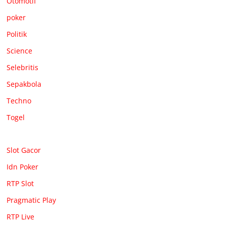
Otomotif
poker
Politik
Science
Selebritis
Sepakbola
Techno
Togel
Slot Gacor
Idn Poker
RTP Slot
Pragmatic Play
RTP Live