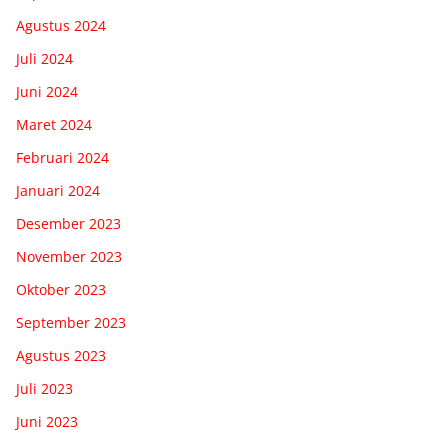
Agustus 2024
Juli 2024
Juni 2024
Maret 2024
Februari 2024
Januari 2024
Desember 2023
November 2023
Oktober 2023
September 2023
Agustus 2023
Juli 2023
Juni 2023