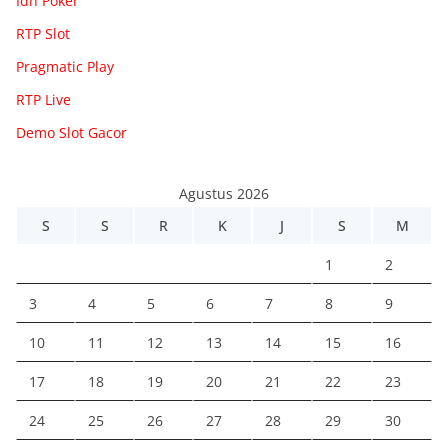
Idn Poker
RTP Slot
Pragmatic Play
RTP Live
Demo Slot Gacor
Agustus 2026
S
S
R
K
J
S
M
1
2
3
4
5
6
7
8
9
10
11
12
13
14
15
16
17
18
19
20
21
22
23
24
25
26
27
28
29
30