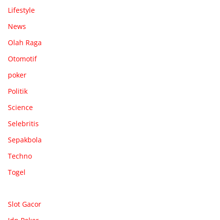
Lifestyle
News
Olah Raga
Otomotif
poker
Politik
Science
Selebritis
Sepakbola
Techno
Togel
Slot Gacor