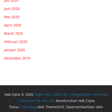
Juli 2020
Juni 2020
Mei 2020
April 2020
Maret 2020
Februari 2020
Januari 2020
Desember 2019
Hak Cipta © 2026
Togel HKG: Data HK | Pengeluaran HK Pools
| Keluaran HK Hari Ini
. Keseluruhan Hak Cipta.
Tema:
ColorMag
oleh ThemeGrill. Dipersembahkan oleh