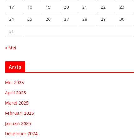
17
18
19
20
21
22
23
24
25
26
27
28
29
30
31
« Mei
Arsip
Mei 2025
April 2025
Maret 2025
Februari 2025
Januari 2025
Desember 2024