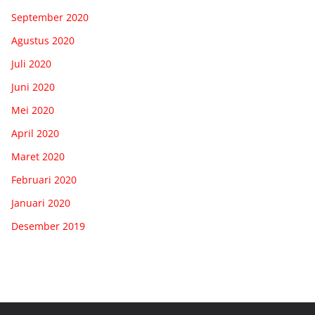
September 2020
Agustus 2020
Juli 2020
Juni 2020
Mei 2020
April 2020
Maret 2020
Februari 2020
Januari 2020
Desember 2019