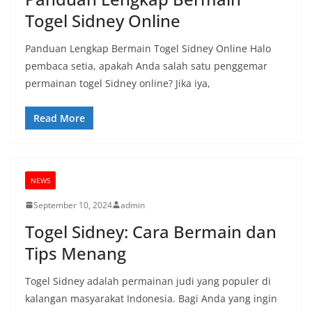
Togel Sidney Online
Panduan Lengkap Bermain Togel Sidney Online Halo
pembaca setia, apakah Anda salah satu penggemar
permainan togel Sidney online? Jika iya,
Read More
NEWS
September 10, 2024
admin
Togel Sidney: Cara Bermain dan
Tips Menang
Togel Sidney adalah permainan judi yang populer di
kalangan masyarakat Indonesia. Bagi Anda yang ingin