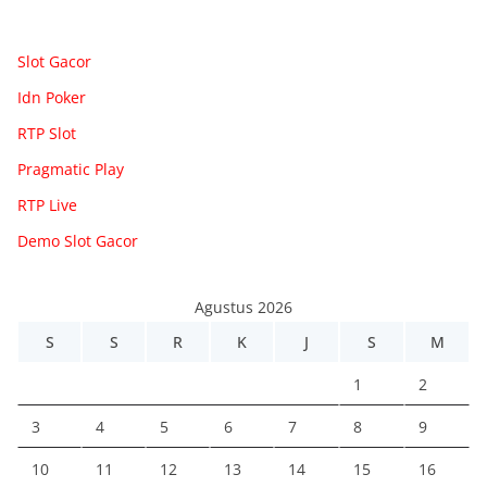
Slot Gacor
Idn Poker
RTP Slot
Pragmatic Play
RTP Live
Demo Slot Gacor
Agustus 2026
S
S
R
K
J
S
M
1
2
3
4
5
6
7
8
9
10
11
12
13
14
15
16