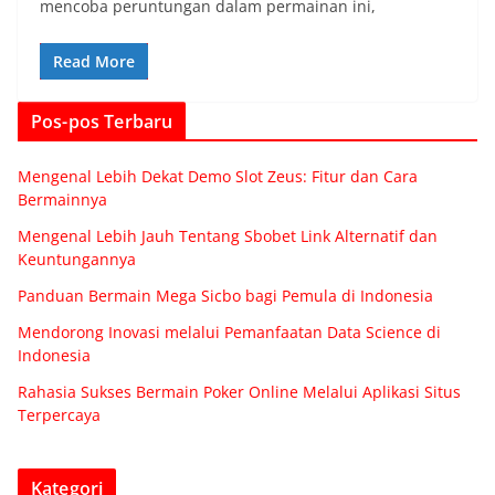
mencoba peruntungan dalam permainan ini,
Read More
Pos-pos Terbaru
Mengenal Lebih Dekat Demo Slot Zeus: Fitur dan Cara
Bermainnya
Mengenal Lebih Jauh Tentang Sbobet Link Alternatif dan
Keuntungannya
Panduan Bermain Mega Sicbo bagi Pemula di Indonesia
Mendorong Inovasi melalui Pemanfaatan Data Science di
Indonesia
Rahasia Sukses Bermain Poker Online Melalui Aplikasi Situs
Terpercaya
Kategori