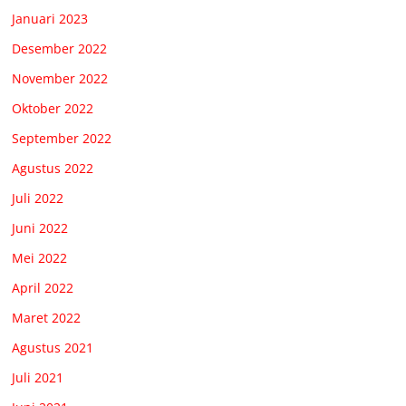
Januari 2023
Desember 2022
November 2022
Oktober 2022
September 2022
Agustus 2022
Juli 2022
Juni 2022
Mei 2022
April 2022
Maret 2022
Agustus 2021
Juli 2021