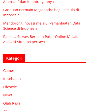
Alternatif dan Keuntungannya
Panduan Bermain Mega Sicbo bagi Pemula di
Indonesia
Mendorong Inovasi melalui Pemanfaatan Data
Science di Indonesia
Rahasia Sukses Bermain Poker Online Melalui
Aplikasi Situs Terpercaya
Kategori
Games
Kesehatan
Lifestyle
News
Olah Raga