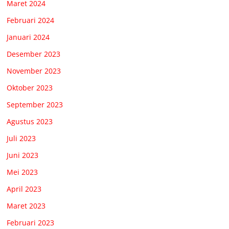
Maret 2024
Februari 2024
Januari 2024
Desember 2023
November 2023
Oktober 2023
September 2023
Agustus 2023
Juli 2023
Juni 2023
Mei 2023
April 2023
Maret 2023
Februari 2023