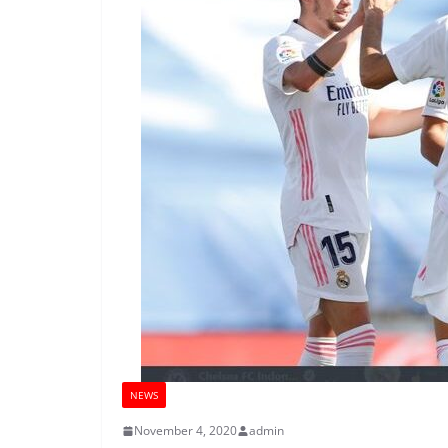
NEWS
November 4, 2020
admin