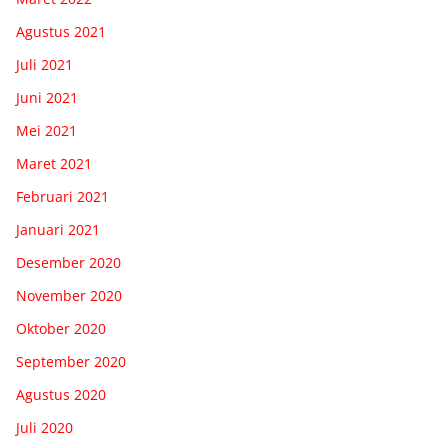
Agustus 2021
Juli 2021
Juni 2021
Mei 2021
Maret 2021
Februari 2021
Januari 2021
Desember 2020
November 2020
Oktober 2020
September 2020
Agustus 2020
Juli 2020