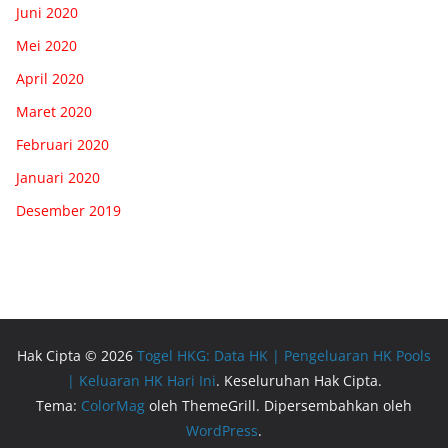
Juni 2020
Mei 2020
April 2020
Maret 2020
Februari 2020
Januari 2020
Desember 2019
Hak Cipta © 2026
Togel HKG: Data HK | Pengeluaran HK Pools
| Keluaran HK Hari Ini
. Keseluruhan Hak Cipta.
Tema:
ColorMag
oleh ThemeGrill. Dipersembahkan oleh
WordPress
.