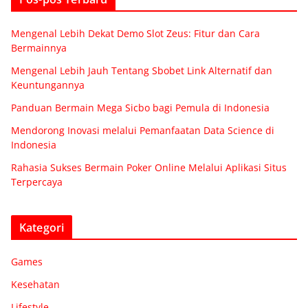
Mengenal Lebih Dekat Demo Slot Zeus: Fitur dan Cara
Bermainnya
Mengenal Lebih Jauh Tentang Sbobet Link Alternatif dan
Keuntungannya
Panduan Bermain Mega Sicbo bagi Pemula di Indonesia
Mendorong Inovasi melalui Pemanfaatan Data Science di
Indonesia
Rahasia Sukses Bermain Poker Online Melalui Aplikasi Situs
Terpercaya
Kategori
Games
Kesehatan
Lifestyle