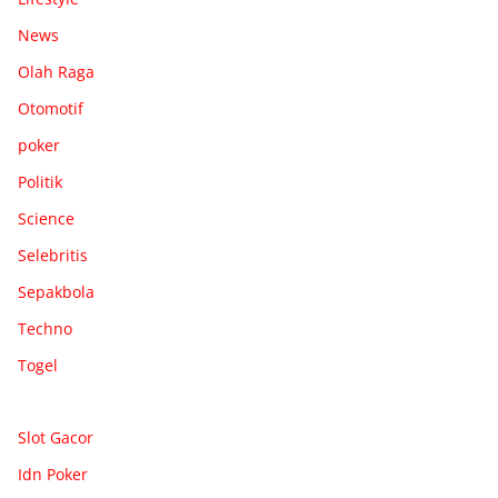
News
Olah Raga
Otomotif
poker
Politik
Science
Selebritis
Sepakbola
Techno
Togel
Slot Gacor
Idn Poker