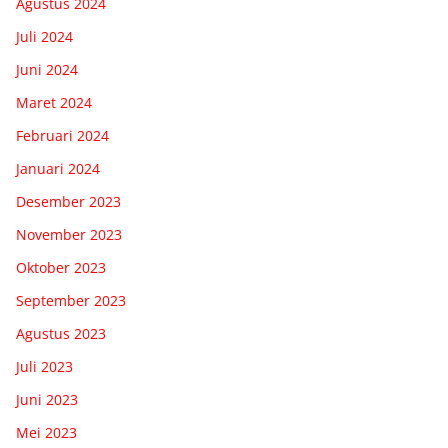
Agustus 2024
Juli 2024
Juni 2024
Maret 2024
Februari 2024
Januari 2024
Desember 2023
November 2023
Oktober 2023
September 2023
Agustus 2023
Juli 2023
Juni 2023
Mei 2023