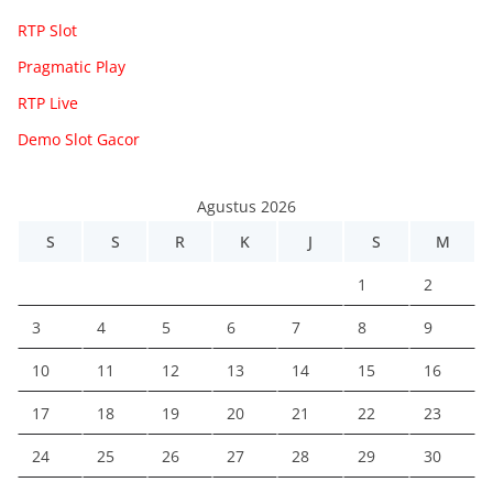
RTP Slot
Pragmatic Play
RTP Live
Demo Slot Gacor
Agustus 2026
S
S
R
K
J
S
M
1
2
3
4
5
6
7
8
9
10
11
12
13
14
15
16
17
18
19
20
21
22
23
24
25
26
27
28
29
30