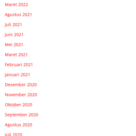
Maret 2022
Agustus 2021
Juli 2021
Juni 2021
Mei 2021
Maret 2021
Februari 2021
Januari 2021
Desember 2020
November 2020
Oktober 2020
September 2020
Agustus 2020
Juli 2020