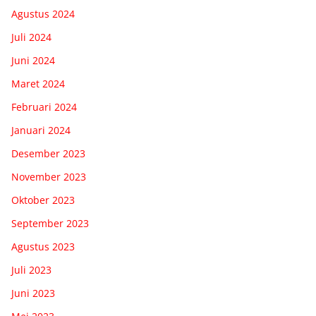
Agustus 2024
Juli 2024
Juni 2024
Maret 2024
Februari 2024
Januari 2024
Desember 2023
November 2023
Oktober 2023
September 2023
Agustus 2023
Juli 2023
Juni 2023