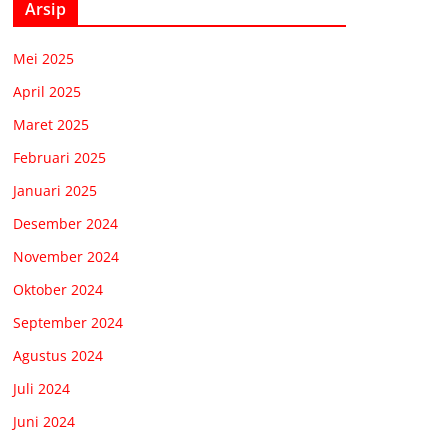
Arsip
Mei 2025
April 2025
Maret 2025
Februari 2025
Januari 2025
Desember 2024
November 2024
Oktober 2024
September 2024
Agustus 2024
Juli 2024
Juni 2024