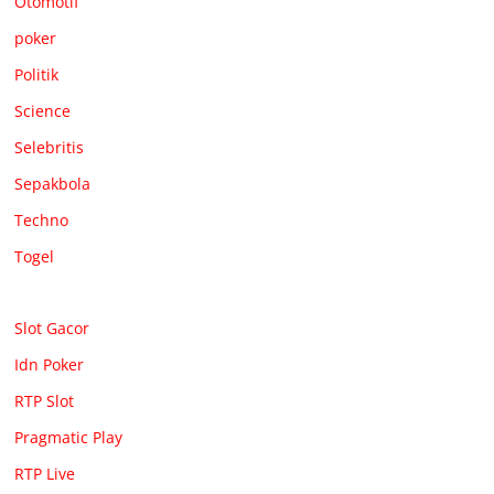
Otomotif
poker
Politik
Science
Selebritis
Sepakbola
Techno
Togel
Slot Gacor
Idn Poker
RTP Slot
Pragmatic Play
RTP Live