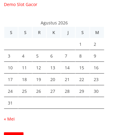
Demo Slot Gacor
Agustus 2026
S
S
R
K
J
S
M
1
2
3
4
5
6
7
8
9
10
11
12
13
14
15
16
17
18
19
20
21
22
23
24
25
26
27
28
29
30
31
« Mei