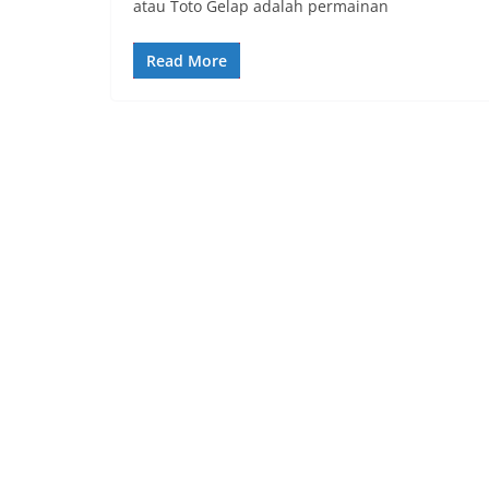
atau Toto Gelap adalah permainan
Read More