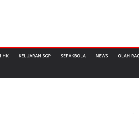
N HK
KELUARAN SGP
SEPAKBOLA
NEWS
OLAH RA