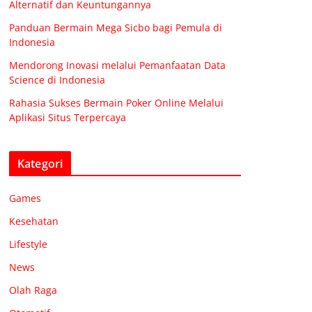
Alternatif dan Keuntungannya
Panduan Bermain Mega Sicbo bagi Pemula di
Indonesia
Mendorong Inovasi melalui Pemanfaatan Data
Science di Indonesia
Rahasia Sukses Bermain Poker Online Melalui
Aplikasi Situs Terpercaya
Kategori
Games
Kesehatan
Lifestyle
News
Olah Raga