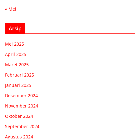
« Mei
Arsip
Mei 2025
April 2025
Maret 2025
Februari 2025
Januari 2025
Desember 2024
November 2024
Oktober 2024
September 2024
Agustus 2024