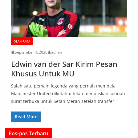
OLAH RAGA
September 4, 2020
admin
Edwin van der Sar Kirim Pesan
Khusus Untuk MU
Salah satu pemain legenda yang pernah membela
Manchester United diketahui telah menuliskan sebuah
surat terbuka untuk Setan Merah setelah transfer
Read More
Pos-pos Terbaru