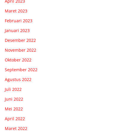
April 2023
Maret 2023
Februari 2023
Januari 2023
Desember 2022
November 2022
Oktober 2022
September 2022
Agustus 2022
Juli 2022
Juni 2022
Mei 2022
April 2022
Maret 2022