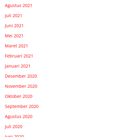
Agustus 2021
Juli 2021
Juni 2021
Mei 2021
Maret 2021
Februari 2021
Januari 2021
Desember 2020
November 2020
Oktober 2020
September 2020
Agustus 2020
Juli 2020
Juni 2020