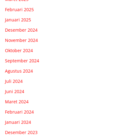
Februari 2025
Januari 2025
Desember 2024
November 2024
Oktober 2024
September 2024
Agustus 2024
Juli 2024
Juni 2024
Maret 2024
Februari 2024
Januari 2024
Desember 2023