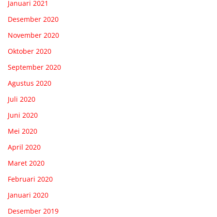
Januari 2021
Desember 2020
November 2020
Oktober 2020
September 2020
Agustus 2020
Juli 2020
Juni 2020
Mei 2020
April 2020
Maret 2020
Februari 2020
Januari 2020
Desember 2019