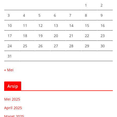
1
2
3
4
5
6
7
8
9
10
11
12
13
14
15
16
17
18
19
20
21
22
23
24
25
26
27
28
29
30
31
« Mei
Arsip
Mei 2025
April 2025
Maret 2025