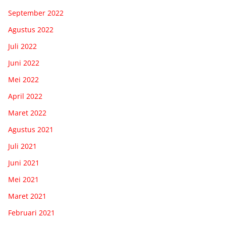
September 2022
Agustus 2022
Juli 2022
Juni 2022
Mei 2022
April 2022
Maret 2022
Agustus 2021
Juli 2021
Juni 2021
Mei 2021
Maret 2021
Februari 2021