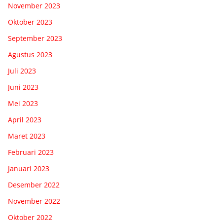
November 2023
Oktober 2023
September 2023
Agustus 2023
Juli 2023
Juni 2023
Mei 2023
April 2023
Maret 2023
Februari 2023
Januari 2023
Desember 2022
November 2022
Oktober 2022