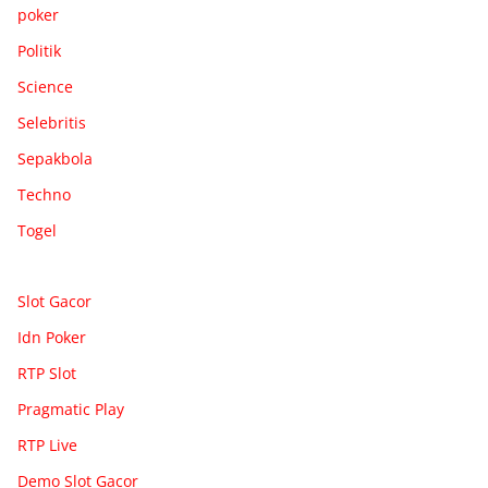
poker
Politik
Science
Selebritis
Sepakbola
Techno
Togel
Slot Gacor
Idn Poker
RTP Slot
Pragmatic Play
RTP Live
Demo Slot Gacor