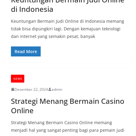
di Indonesia
Keuntungan Bermain Judi Online di Indonesia memang
tidak bisa dipungkiri lagi. Dengan kemajuan teknologi
dan internet yang semakin pesat, banyak
Read More
NEWS
Desember 22, 2024
admin
Strategi Menang Bermain Casino
Online
Strategi Menang Bermain Casino Online memang
menjadi hal yang sangat penting bagi para pemain judi