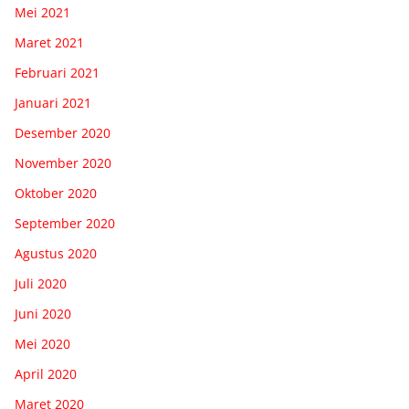
Mei 2021
Maret 2021
Februari 2021
Januari 2021
Desember 2020
November 2020
Oktober 2020
September 2020
Agustus 2020
Juli 2020
Juni 2020
Mei 2020
April 2020
Maret 2020