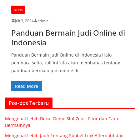
NEWS
Juli 3, 2024
admin
Panduan Bermain Judi Online di
Indonesia
Panduan Bermain Judi Online di Indonesia Halo
pembaca setia, kali ini kita akan membahas tentang
panduan bermain judi online di
Read More
Pos-pos Terbaru
Mengenal Lebih Dekat Demo Slot Zeus: Fitur dan Cara
Bermainnya
Mengenal Lebih Jauh Tentang Sbobet Link Alternatif dan