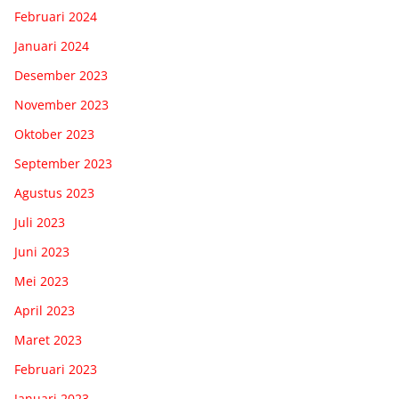
Februari 2024
Januari 2024
Desember 2023
November 2023
Oktober 2023
September 2023
Agustus 2023
Juli 2023
Juni 2023
Mei 2023
April 2023
Maret 2023
Februari 2023
Januari 2023