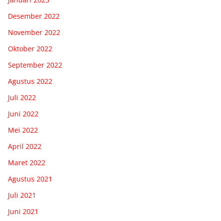
Desember 2022
November 2022
Oktober 2022
September 2022
Agustus 2022
Juli 2022
Juni 2022
Mei 2022
April 2022
Maret 2022
Agustus 2021
Juli 2021
Juni 2021