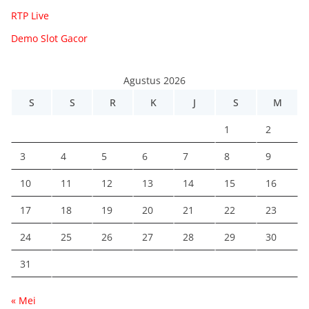
RTP Live
Demo Slot Gacor
Agustus 2026
S
S
R
K
J
S
M
1
2
3
4
5
6
7
8
9
10
11
12
13
14
15
16
17
18
19
20
21
22
23
24
25
26
27
28
29
30
31
« Mei