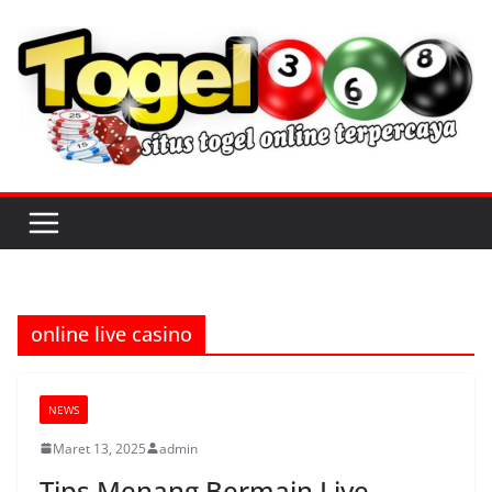
S
k
i
p
t
o
c
o
n
t
e
online live casino
n
t
NEWS
Maret 13, 2025
admin
Tips Menang Bermain Live