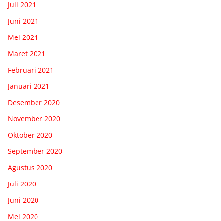
Juli 2021
Juni 2021
Mei 2021
Maret 2021
Februari 2021
Januari 2021
Desember 2020
November 2020
Oktober 2020
September 2020
Agustus 2020
Juli 2020
Juni 2020
Mei 2020