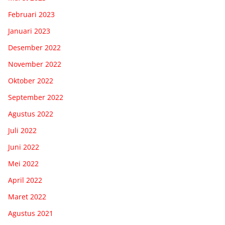
Februari 2023
Januari 2023
Desember 2022
November 2022
Oktober 2022
September 2022
Agustus 2022
Juli 2022
Juni 2022
Mei 2022
April 2022
Maret 2022
Agustus 2021