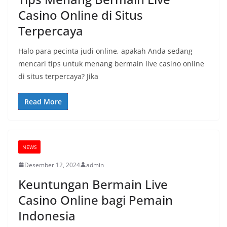
Casino Online di Situs
Terpercaya
Halo para pecinta judi online, apakah Anda sedang
mencari tips untuk menang bermain live casino online
di situs terpercaya? Jika
Read More
NEWS
Desember 12, 2024
admin
Keuntungan Bermain Live
Casino Online bagi Pemain
Indonesia