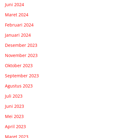
Juni 2024
Maret 2024
Februari 2024
Januari 2024
Desember 2023
November 2023
Oktober 2023
September 2023
Agustus 2023
Juli 2023
Juni 2023
Mei 2023
April 2023
Maret 2023