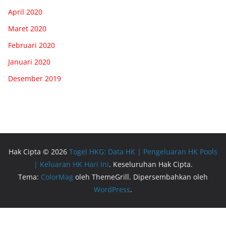
April 2020
Maret 2020
Februari 2020
Januari 2020
Desember 2019
Hak Cipta © 2026
Togel HKG: Data HK | Pengeluaran HK Pools
| Keluaran HK Hari Ini
. Keseluruhan Hak Cipta.
Tema:
ColorMag
oleh ThemeGrill. Dipersembahkan oleh
WordPress
.