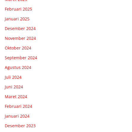
Februari 2025
Januari 2025
Desember 2024
November 2024
Oktober 2024
September 2024
Agustus 2024
Juli 2024
Juni 2024
Maret 2024
Februari 2024
Januari 2024
Desember 2023