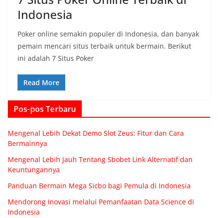
Indonesia
Poker online semakin populer di Indonesia, dan banyak
pemain mencari situs terbaik untuk bermain. Berikut
ini adalah 7 Situs Poker
Read More
Pos-pos Terbaru
Mengenal Lebih Dekat Demo Slot Zeus: Fitur dan Cara
Bermainnya
Mengenal Lebih Jauh Tentang Sbobet Link Alternatif dan
Keuntungannya
Panduan Bermain Mega Sicbo bagi Pemula di Indonesia
Mendorong Inovasi melalui Pemanfaatan Data Science di
Indonesia