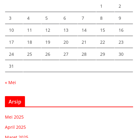
1
2
3
4
5
6
7
8
9
10
11
12
13
14
15
16
17
18
19
20
21
22
23
24
25
26
27
28
29
30
31
« Mei
Arsip
Mei 2025
April 2025
Maret 2025