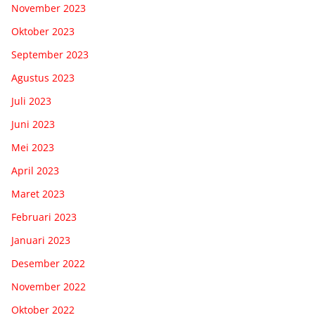
November 2023
Oktober 2023
September 2023
Agustus 2023
Juli 2023
Juni 2023
Mei 2023
April 2023
Maret 2023
Februari 2023
Januari 2023
Desember 2022
November 2022
Oktober 2022