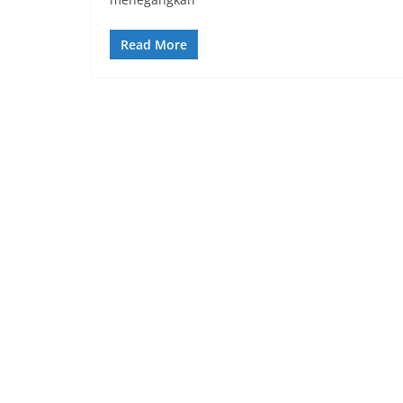
Read More