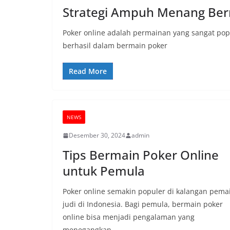
Strategi Ampuh Menang Ber
Poker online adalah permainan yang sangat popu
berhasil dalam bermain poker
Read More
NEWS
Desember 30, 2024
admin
Tips Bermain Poker Online
untuk Pemula
Poker online semakin populer di kalangan pema
judi di Indonesia. Bagi pemula, bermain poker
online bisa menjadi pengalaman yang
menegangkan