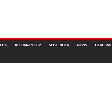
N HK
KELUARAN SGP
SEPAKBOLA
NEWS
OLAH RA