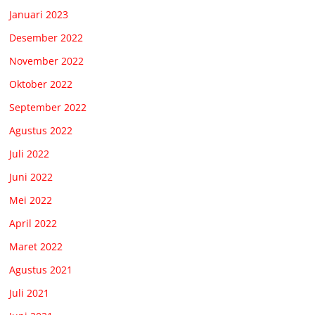
Januari 2023
Desember 2022
November 2022
Oktober 2022
September 2022
Agustus 2022
Juli 2022
Juni 2022
Mei 2022
April 2022
Maret 2022
Agustus 2021
Juli 2021