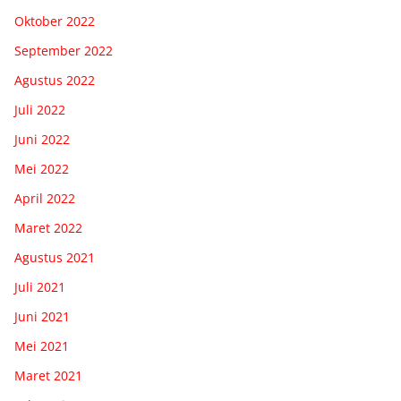
Oktober 2022
September 2022
Agustus 2022
Juli 2022
Juni 2022
Mei 2022
April 2022
Maret 2022
Agustus 2021
Juli 2021
Juni 2021
Mei 2021
Maret 2021