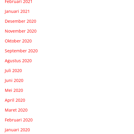
Februari 2021
Januari 2021
Desember 2020
November 2020
Oktober 2020
September 2020
Agustus 2020
Juli 2020
Juni 2020
Mei 2020
April 2020
Maret 2020
Februari 2020
Januari 2020