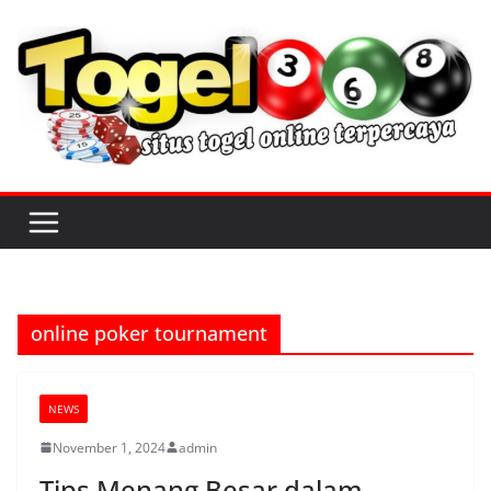
S
k
i
p
t
o
c
o
n
t
e
online poker tournament
n
t
NEWS
November 1, 2024
admin
Tips Menang Besar dalam