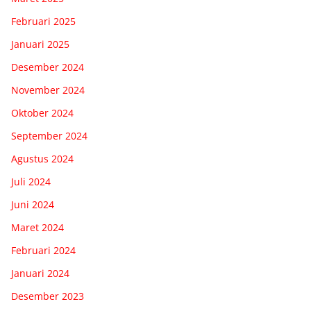
Februari 2025
Januari 2025
Desember 2024
November 2024
Oktober 2024
September 2024
Agustus 2024
Juli 2024
Juni 2024
Maret 2024
Februari 2024
Januari 2024
Desember 2023