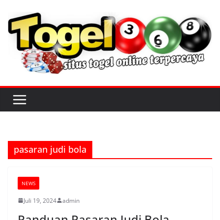
S
k
i
p
t
o
c
o
n
t
e
pasaran judi bola
n
t
NEWS
Juli 19, 2024
admin
Panduan Pasaran Judi Bola