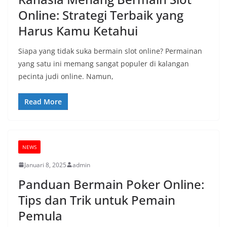
Online: Strategi Terbaik yang
Harus Kamu Ketahui
Siapa yang tidak suka bermain slot online? Permainan
yang satu ini memang sangat populer di kalangan
pecinta judi online. Namun,
Read More
NEWS
Januari 8, 2025
admin
Panduan Bermain Poker Online:
Tips dan Trik untuk Pemain
Pemula