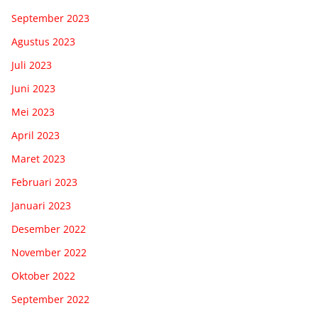
September 2023
Agustus 2023
Juli 2023
Juni 2023
Mei 2023
April 2023
Maret 2023
Februari 2023
Januari 2023
Desember 2022
November 2022
Oktober 2022
September 2022