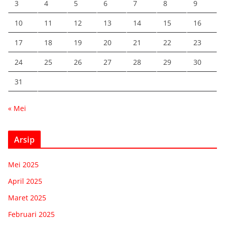
3
4
5
6
7
8
9
10
11
12
13
14
15
16
17
18
19
20
21
22
23
24
25
26
27
28
29
30
31
« Mei
Arsip
Mei 2025
April 2025
Maret 2025
Februari 2025