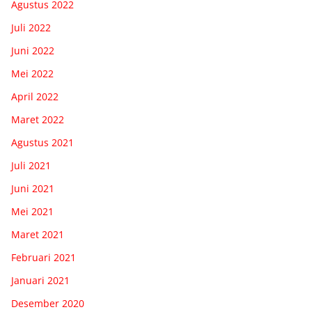
Agustus 2022
Juli 2022
Juni 2022
Mei 2022
April 2022
Maret 2022
Agustus 2021
Juli 2021
Juni 2021
Mei 2021
Maret 2021
Februari 2021
Januari 2021
Desember 2020