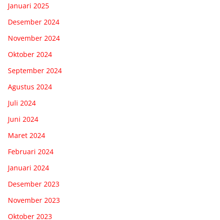
Januari 2025
Desember 2024
November 2024
Oktober 2024
September 2024
Agustus 2024
Juli 2024
Juni 2024
Maret 2024
Februari 2024
Januari 2024
Desember 2023
November 2023
Oktober 2023