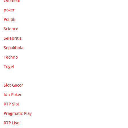
Otomotif
poker
Politik
Science
Selebritis
Sepakbola
Techno
Togel
Slot Gacor
Idn Poker
RTP Slot
Pragmatic Play
RTP Live