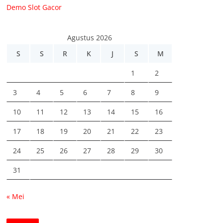
Demo Slot Gacor
Agustus 2026
S
S
R
K
J
S
M
1
2
3
4
5
6
7
8
9
10
11
12
13
14
15
16
17
18
19
20
21
22
23
24
25
26
27
28
29
30
31
« Mei