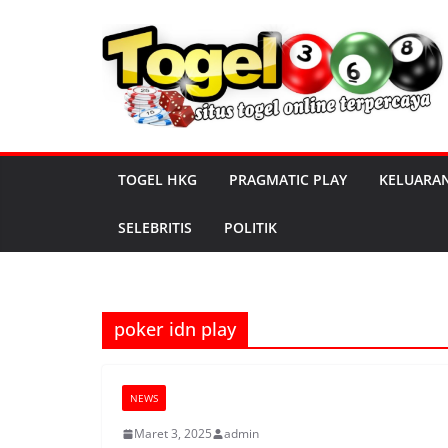
S
k
i
p
t
o
c
TOGEL HKG
PRAGMATIC PLAY
KELUARA
o
SELEBRITIS
POLITIK
n
t
e
n
poker idn play
t
NEWS
Maret 3, 2025
admin