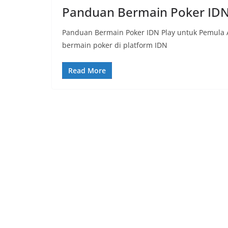
Panduan Bermain Poker IDN
Panduan Bermain Poker IDN Play untuk Pemula 
bermain poker di platform IDN
Read More