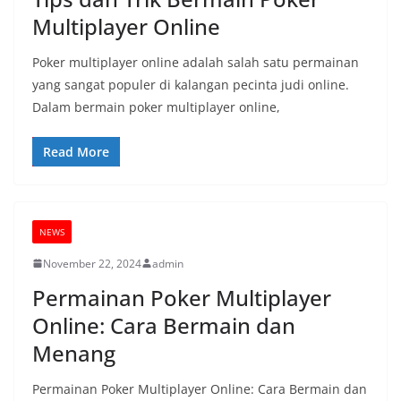
Multiplayer Online
Poker multiplayer online adalah salah satu permainan
yang sangat populer di kalangan pecinta judi online.
Dalam bermain poker multiplayer online,
Read More
NEWS
November 22, 2024
admin
Permainan Poker Multiplayer
Online: Cara Bermain dan
Menang
Permainan Poker Multiplayer Online: Cara Bermain dan