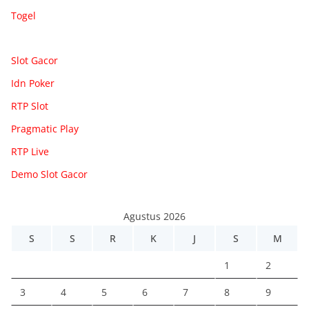
Togel
Slot Gacor
Idn Poker
RTP Slot
Pragmatic Play
RTP Live
Demo Slot Gacor
Agustus 2026
S
S
R
K
J
S
M
1
2
3
4
5
6
7
8
9