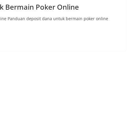
k Bermain Poker Online
ine Panduan deposit dana untuk bermain poker online