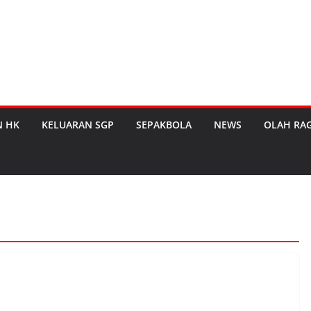
N HK
KELUARAN SGP
SEPAKBOLA
NEWS
OLAH RA