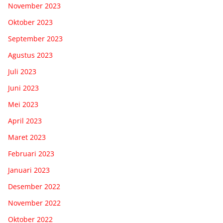
November 2023
Oktober 2023
September 2023
Agustus 2023
Juli 2023
Juni 2023
Mei 2023
April 2023
Maret 2023
Februari 2023
Januari 2023
Desember 2022
November 2022
Oktober 2022