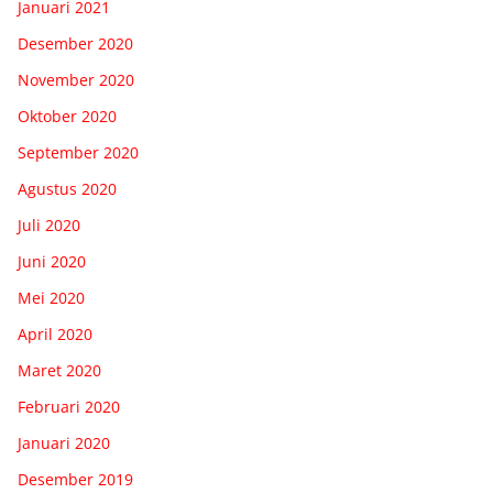
Januari 2021
Desember 2020
November 2020
Oktober 2020
September 2020
Agustus 2020
Juli 2020
Juni 2020
Mei 2020
April 2020
Maret 2020
Februari 2020
Januari 2020
Desember 2019