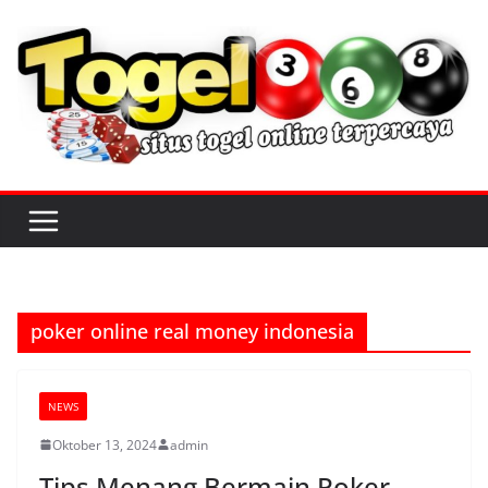
S
k
i
p
t
o
c
o
n
t
e
poker online real money indonesia
n
t
NEWS
Oktober 13, 2024
admin
Tips Menang Bermain Poker