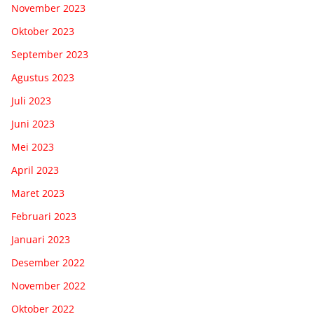
November 2023
Oktober 2023
September 2023
Agustus 2023
Juli 2023
Juni 2023
Mei 2023
April 2023
Maret 2023
Februari 2023
Januari 2023
Desember 2022
November 2022
Oktober 2022