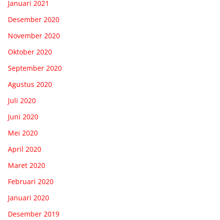
Januari 2021
Desember 2020
November 2020
Oktober 2020
September 2020
Agustus 2020
Juli 2020
Juni 2020
Mei 2020
April 2020
Maret 2020
Februari 2020
Januari 2020
Desember 2019