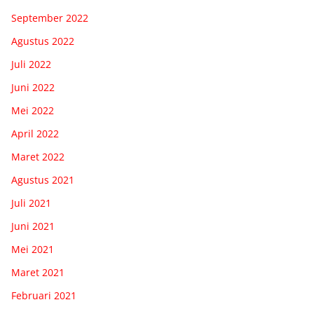
September 2022
Agustus 2022
Juli 2022
Juni 2022
Mei 2022
April 2022
Maret 2022
Agustus 2021
Juli 2021
Juni 2021
Mei 2021
Maret 2021
Februari 2021