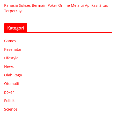
Rahasia Sukses Bermain Poker Online Melalui Aplikasi Situs
Terpercaya
Kategori
Games
Kesehatan
Lifestyle
News
Olah Raga
Otomotif
poker
Politik
Science