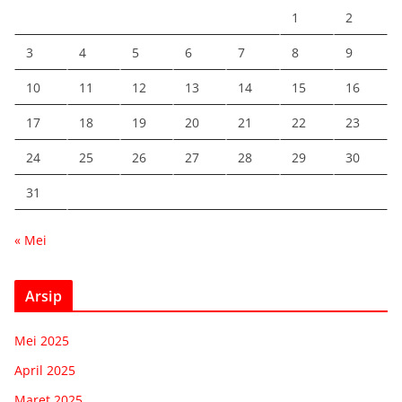
1
2
3
4
5
6
7
8
9
10
11
12
13
14
15
16
17
18
19
20
21
22
23
24
25
26
27
28
29
30
31
« Mei
Arsip
Mei 2025
April 2025
Maret 2025