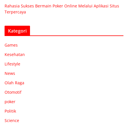
Rahasia Sukses Bermain Poker Online Melalui Aplikasi Situs
Terpercaya
Kategori
Games
Kesehatan
Lifestyle
News
Olah Raga
Otomotif
poker
Politik
Science