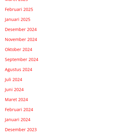
Februari 2025
Januari 2025
Desember 2024
November 2024
Oktober 2024
September 2024
Agustus 2024
Juli 2024
Juni 2024
Maret 2024
Februari 2024
Januari 2024
Desember 2023