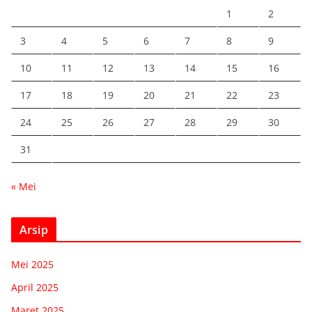
1
2
3
4
5
6
7
8
9
10
11
12
13
14
15
16
17
18
19
20
21
22
23
24
25
26
27
28
29
30
31
« Mei
Arsip
Mei 2025
April 2025
Maret 2025