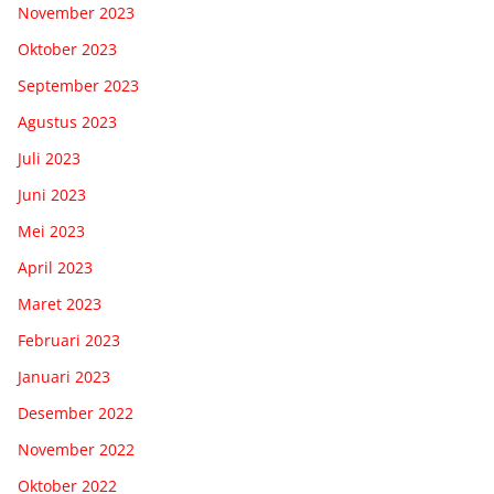
November 2023
Oktober 2023
September 2023
Agustus 2023
Juli 2023
Juni 2023
Mei 2023
April 2023
Maret 2023
Februari 2023
Januari 2023
Desember 2022
November 2022
Oktober 2022