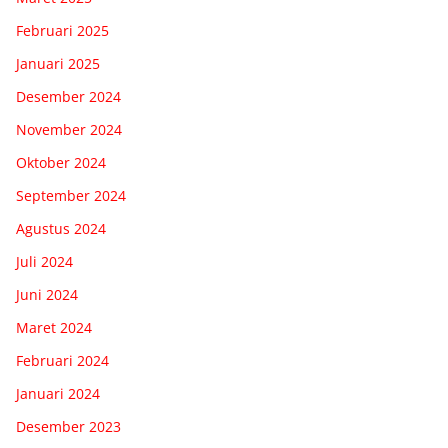
Februari 2025
Januari 2025
Desember 2024
November 2024
Oktober 2024
September 2024
Agustus 2024
Juli 2024
Juni 2024
Maret 2024
Februari 2024
Januari 2024
Desember 2023