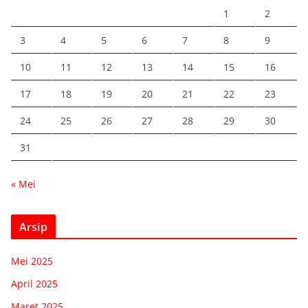
1
2
3
4
5
6
7
8
9
10
11
12
13
14
15
16
17
18
19
20
21
22
23
24
25
26
27
28
29
30
31
« Mei
Arsip
Mei 2025
April 2025
Maret 2025