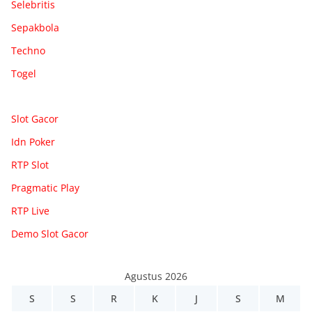
Selebritis
Sepakbola
Techno
Togel
Slot Gacor
Idn Poker
RTP Slot
Pragmatic Play
RTP Live
Demo Slot Gacor
Agustus 2026
S
S
R
K
J
S
M