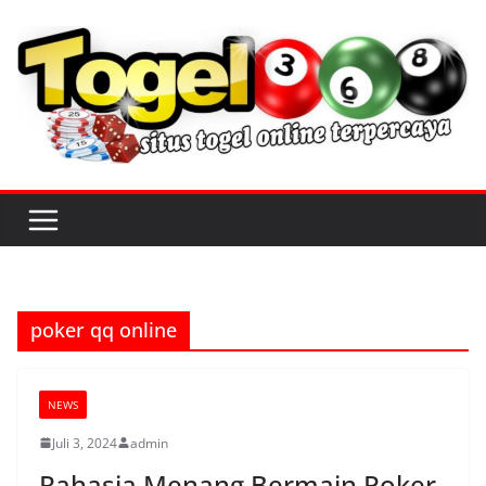
S
k
i
p
t
o
c
o
n
t
e
poker qq online
n
t
NEWS
Juli 3, 2024
admin
Rahasia Menang Bermain Poker