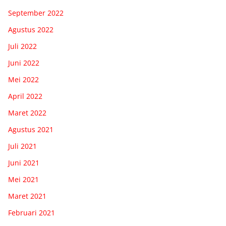
September 2022
Agustus 2022
Juli 2022
Juni 2022
Mei 2022
April 2022
Maret 2022
Agustus 2021
Juli 2021
Juni 2021
Mei 2021
Maret 2021
Februari 2021