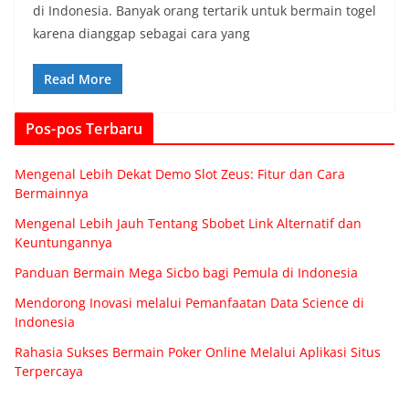
di Indonesia. Banyak orang tertarik untuk bermain togel
karena dianggap sebagai cara yang
Read More
Pos-pos Terbaru
Mengenal Lebih Dekat Demo Slot Zeus: Fitur dan Cara
Bermainnya
Mengenal Lebih Jauh Tentang Sbobet Link Alternatif dan
Keuntungannya
Panduan Bermain Mega Sicbo bagi Pemula di Indonesia
Mendorong Inovasi melalui Pemanfaatan Data Science di
Indonesia
Rahasia Sukses Bermain Poker Online Melalui Aplikasi Situs
Terpercaya