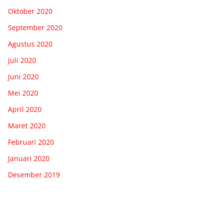
Oktober 2020
September 2020
Agustus 2020
Juli 2020
Juni 2020
Mei 2020
April 2020
Maret 2020
Februari 2020
Januari 2020
Desember 2019