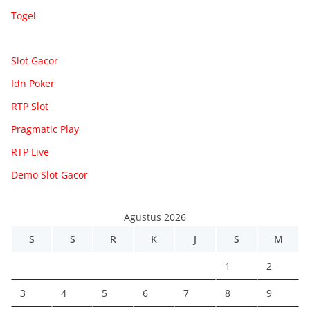
Togel
Slot Gacor
Idn Poker
RTP Slot
Pragmatic Play
RTP Live
Demo Slot Gacor
Agustus 2026
S
S
R
K
J
S
M
1
2
3
4
5
6
7
8
9