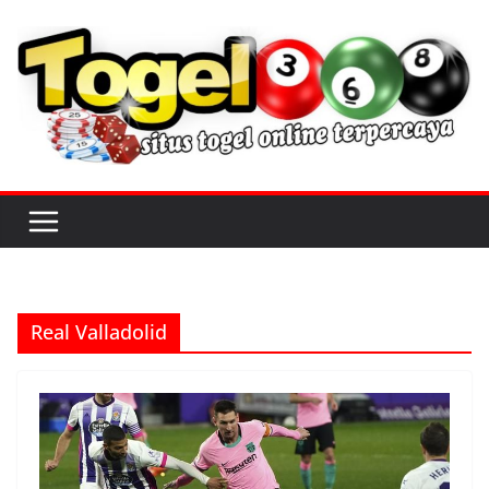
S
k
i
p
t
o
c
o
n
t
e
Real Valladolid
n
t