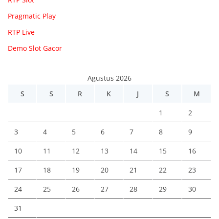
Pragmatic Play
RTP Live
Demo Slot Gacor
Agustus 2026
S
S
R
K
J
S
M
1
2
3
4
5
6
7
8
9
10
11
12
13
14
15
16
17
18
19
20
21
22
23
24
25
26
27
28
29
30
31