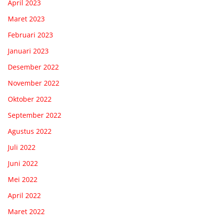
April 2023
Maret 2023
Februari 2023
Januari 2023
Desember 2022
November 2022
Oktober 2022
September 2022
Agustus 2022
Juli 2022
Juni 2022
Mei 2022
April 2022
Maret 2022