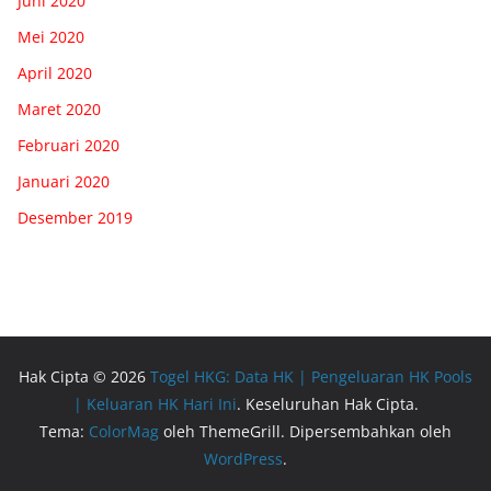
Juni 2020
Mei 2020
April 2020
Maret 2020
Februari 2020
Januari 2020
Desember 2019
Hak Cipta © 2026
Togel HKG: Data HK | Pengeluaran HK Pools
| Keluaran HK Hari Ini
. Keseluruhan Hak Cipta.
Tema:
ColorMag
oleh ThemeGrill. Dipersembahkan oleh
WordPress
.