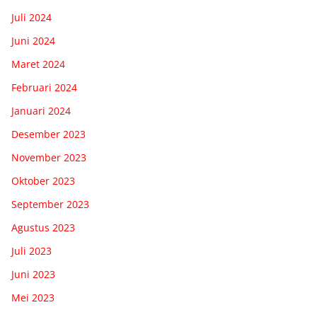
Juli 2024
Juni 2024
Maret 2024
Februari 2024
Januari 2024
Desember 2023
November 2023
Oktober 2023
September 2023
Agustus 2023
Juli 2023
Juni 2023
Mei 2023