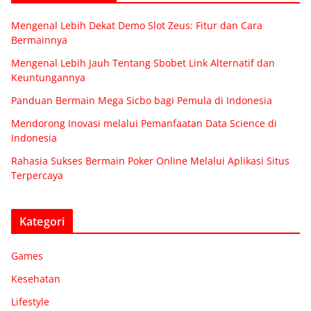
Mengenal Lebih Dekat Demo Slot Zeus: Fitur dan Cara
Bermainnya
Mengenal Lebih Jauh Tentang Sbobet Link Alternatif dan
Keuntungannya
Panduan Bermain Mega Sicbo bagi Pemula di Indonesia
Mendorong Inovasi melalui Pemanfaatan Data Science di
Indonesia
Rahasia Sukses Bermain Poker Online Melalui Aplikasi Situs
Terpercaya
Kategori
Games
Kesehatan
Lifestyle