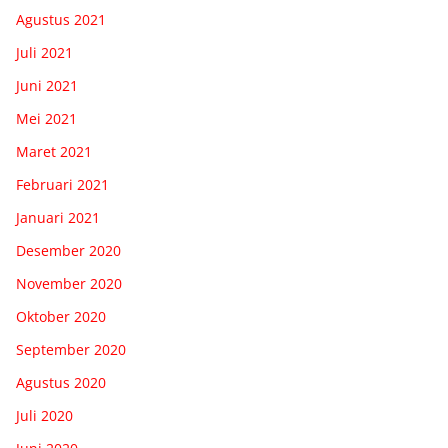
Agustus 2021
Juli 2021
Juni 2021
Mei 2021
Maret 2021
Februari 2021
Januari 2021
Desember 2020
November 2020
Oktober 2020
September 2020
Agustus 2020
Juli 2020