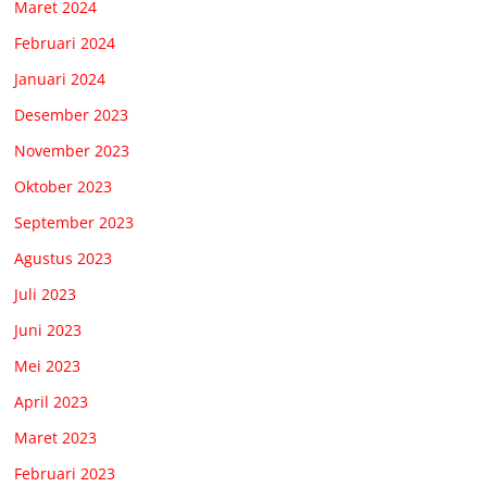
Maret 2024
Februari 2024
Januari 2024
Desember 2023
November 2023
Oktober 2023
September 2023
Agustus 2023
Juli 2023
Juni 2023
Mei 2023
April 2023
Maret 2023
Februari 2023