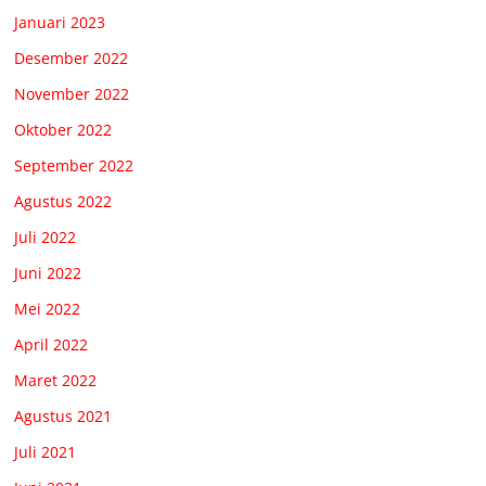
Januari 2023
Desember 2022
November 2022
Oktober 2022
September 2022
Agustus 2022
Juli 2022
Juni 2022
Mei 2022
April 2022
Maret 2022
Agustus 2021
Juli 2021