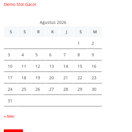
Demo Slot Gacor
Agustus 2026
S
S
R
K
J
S
M
1
2
3
4
5
6
7
8
9
10
11
12
13
14
15
16
17
18
19
20
21
22
23
24
25
26
27
28
29
30
31
« Mei