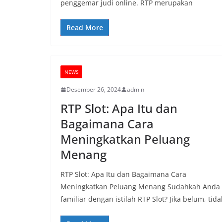
penggemar judi online. RTP merupakan
Read More
NEWS
Desember 26, 2024
admin
RTP Slot: Apa Itu dan
Bagaimana Cara
Meningkatkan Peluang
Menang
RTP Slot: Apa Itu dan Bagaimana Cara
Meningkatkan Peluang Menang Sudahkah Anda
familiar dengan istilah RTP Slot? Jika belum, tida