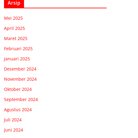
Arsip
Mei 2025
April 2025
Maret 2025
Februari 2025
Januari 2025
Desember 2024
November 2024
Oktober 2024
September 2024
Agustus 2024
Juli 2024
Juni 2024