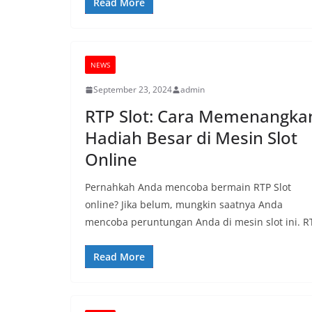
Read More
NEWS
September 23, 2024
admin
RTP Slot: Cara Memenangka
Hadiah Besar di Mesin Slot
Online
Pernahkah Anda mencoba bermain RTP Slot
online? Jika belum, mungkin saatnya Anda
mencoba peruntungan Anda di mesin slot ini. R
Read More