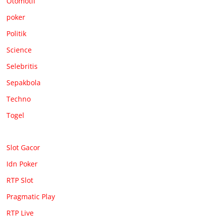
Otomotif
poker
Politik
Science
Selebritis
Sepakbola
Techno
Togel
Slot Gacor
Idn Poker
RTP Slot
Pragmatic Play
RTP Live