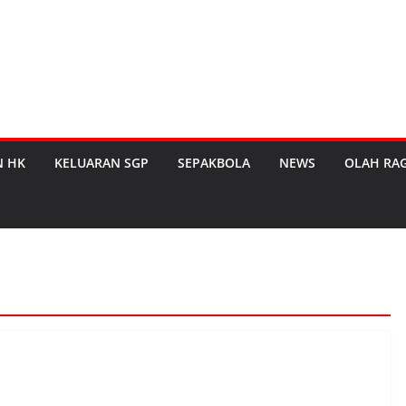
N HK
KELUARAN SGP
SEPAKBOLA
NEWS
OLAH RA