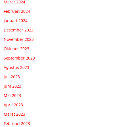
Maret 2024
Februari 2024
Januari 2024
Desember 2023
November 2023
Oktober 2023
September 2023
Agustus 2023
Juli 2023
Juni 2023
Mei 2023
April 2023
Maret 2023
Februari 2023