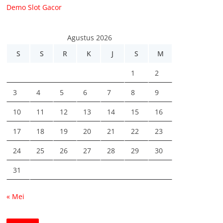
Demo Slot Gacor
Agustus 2026
S
S
R
K
J
S
M
1
2
3
4
5
6
7
8
9
10
11
12
13
14
15
16
17
18
19
20
21
22
23
24
25
26
27
28
29
30
31
« Mei