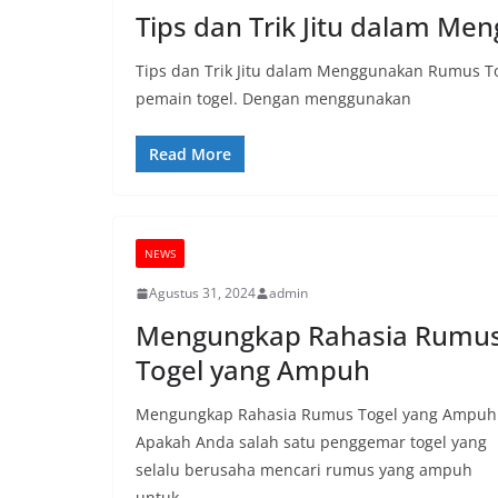
Tips dan Trik Jitu dalam M
Tips dan Trik Jitu dalam Menggunakan Rumus To
pemain togel. Dengan menggunakan
Read More
NEWS
Agustus 31, 2024
admin
Mengungkap Rahasia Rumu
Togel yang Ampuh
Mengungkap Rahasia Rumus Togel yang Ampuh
Apakah Anda salah satu penggemar togel yang
selalu berusaha mencari rumus yang ampuh
untuk