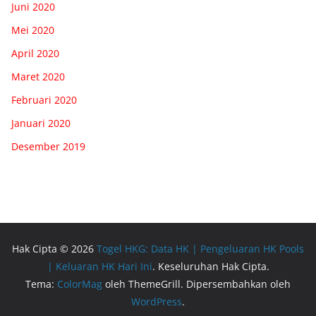
Juni 2020
Mei 2020
April 2020
Maret 2020
Februari 2020
Januari 2020
Desember 2019
Hak Cipta © 2026
Togel HKG: Data HK | Pengeluaran HK Pools
| Keluaran HK Hari Ini
. Keseluruhan Hak Cipta.
Tema:
ColorMag
oleh ThemeGrill. Dipersembahkan oleh
WordPress
.