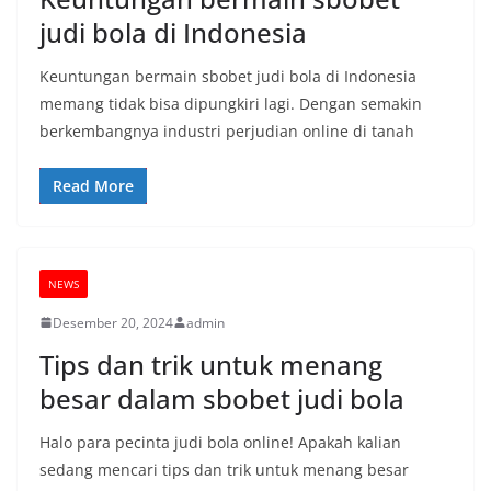
judi bola di Indonesia
Keuntungan bermain sbobet judi bola di Indonesia
memang tidak bisa dipungkiri lagi. Dengan semakin
berkembangnya industri perjudian online di tanah
Read More
NEWS
Desember 20, 2024
admin
Tips dan trik untuk menang
besar dalam sbobet judi bola
Halo para pecinta judi bola online! Apakah kalian
sedang mencari tips dan trik untuk menang besar