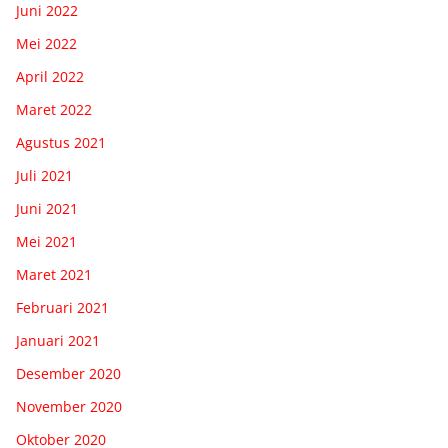
Juni 2022
Mei 2022
April 2022
Maret 2022
Agustus 2021
Juli 2021
Juni 2021
Mei 2021
Maret 2021
Februari 2021
Januari 2021
Desember 2020
November 2020
Oktober 2020