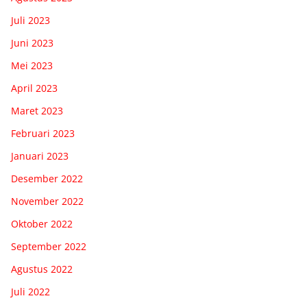
Juli 2023
Juni 2023
Mei 2023
April 2023
Maret 2023
Februari 2023
Januari 2023
Desember 2022
November 2022
Oktober 2022
September 2022
Agustus 2022
Juli 2022