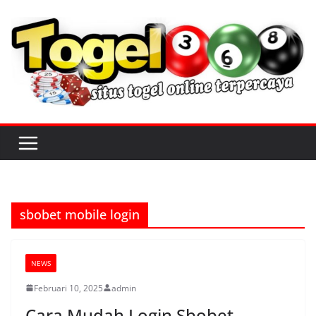
S
k
i
p
t
o
c
o
n
t
e
sbobet mobile login
n
t
NEWS
Februari 10, 2025
admin
Cara Mudah Login Sbobet