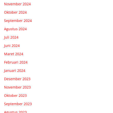
November 2024
Oktober 2024
September 2024
Agustus 2024
Juli 2024
Juni 2024
Maret 2024
Februari 2024
Januari 2024
Desember 2023
November 2023
Oktober 2023
September 2023
Agustus 2023