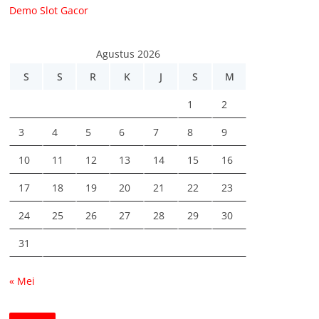
Demo Slot Gacor
Agustus 2026
S
S
R
K
J
S
M
1
2
3
4
5
6
7
8
9
10
11
12
13
14
15
16
17
18
19
20
21
22
23
24
25
26
27
28
29
30
31
« Mei