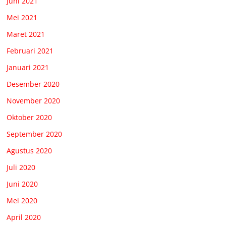
Juni 2021
Mei 2021
Maret 2021
Februari 2021
Januari 2021
Desember 2020
November 2020
Oktober 2020
September 2020
Agustus 2020
Juli 2020
Juni 2020
Mei 2020
April 2020