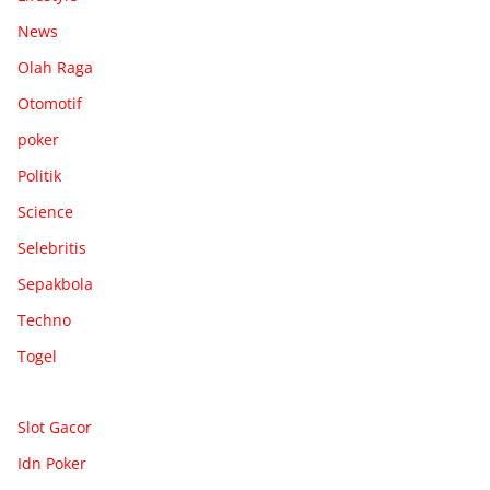
News
Olah Raga
Otomotif
poker
Politik
Science
Selebritis
Sepakbola
Techno
Togel
Slot Gacor
Idn Poker