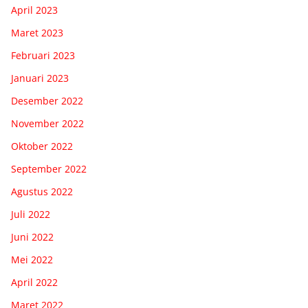
April 2023
Maret 2023
Februari 2023
Januari 2023
Desember 2022
November 2022
Oktober 2022
September 2022
Agustus 2022
Juli 2022
Juni 2022
Mei 2022
April 2022
Maret 2022