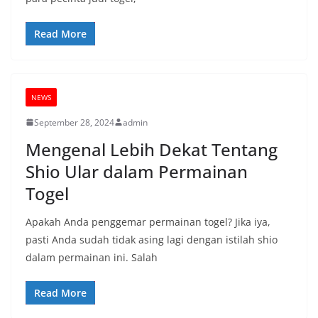
Read More
NEWS
September 28, 2024
admin
Mengenal Lebih Dekat Tentang
Shio Ular dalam Permainan
Togel
Apakah Anda penggemar permainan togel? Jika iya,
pasti Anda sudah tidak asing lagi dengan istilah shio
dalam permainan ini. Salah
Read More