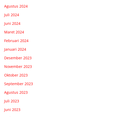
Agustus 2024
Juli 2024
Juni 2024
Maret 2024
Februari 2024
Januari 2024
Desember 2023
November 2023
Oktober 2023
September 2023
Agustus 2023
Juli 2023
Juni 2023