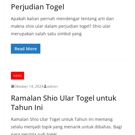
Perjudian Togel
Apakah kalian pernah mendengar tentang arti dan
makna shio ular dalam perjudian togel? Shio ular
merupakan salah satu simbol yang
Read More
NEWS
Oktober 14, 2024
admin
Ramalan Shio Ular Togel untuk
Tahun Ini
Ramalan Shio Ular Togel untuk Tahun Ini memang
selalu menjadi topik yang menarik untuk dibahas. Bagi
para pecinta judi togel,