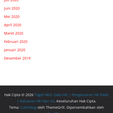
Juni 2020
Mei 2020
April 2020
Maret 2020
Februari 2020
Januari 2020
Desember 2019
Hak Cipta © 2026
Togel HKG: Data HK | Pengeluaran HK Pools
| Keluaran HK Hari Ini
. Keseluruhan Hak Cipta.
Tema:
ColorMag
oleh ThemeGrill. Dipersembahkan oleh