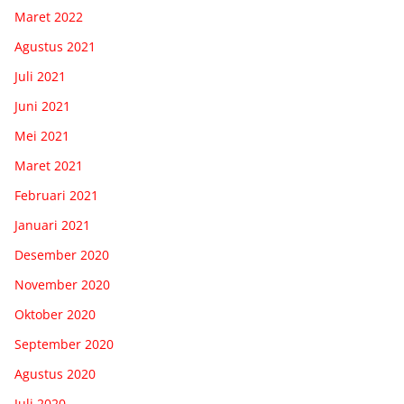
Maret 2022
Agustus 2021
Juli 2021
Juni 2021
Mei 2021
Maret 2021
Februari 2021
Januari 2021
Desember 2020
November 2020
Oktober 2020
September 2020
Agustus 2020
Juli 2020