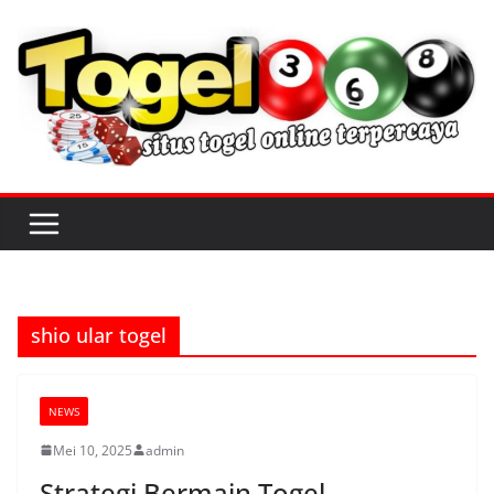
S
k
i
p
t
o
c
o
n
t
e
shio ular togel
n
t
NEWS
Mei 10, 2025
admin
Strategi Bermain Togel