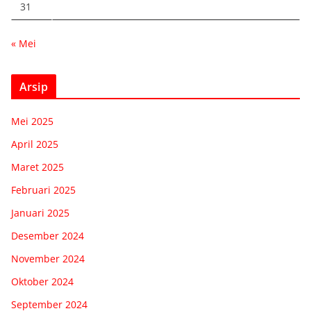
31
« Mei
Arsip
Mei 2025
April 2025
Maret 2025
Februari 2025
Januari 2025
Desember 2024
November 2024
Oktober 2024
September 2024