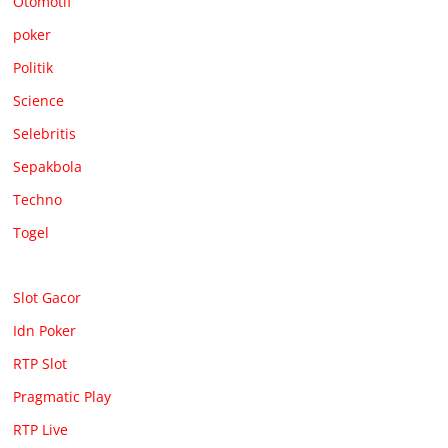
Otomotif
poker
Politik
Science
Selebritis
Sepakbola
Techno
Togel
Slot Gacor
Idn Poker
RTP Slot
Pragmatic Play
RTP Live