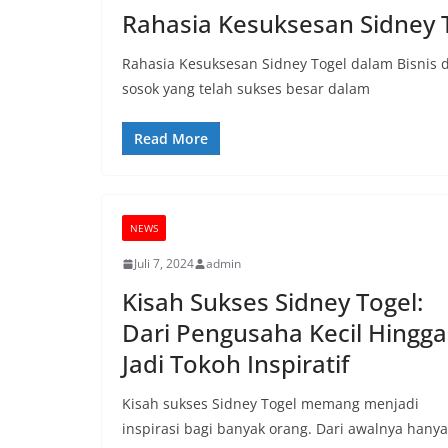
Rahasia Kesuksesan Sidney 
Rahasia Kesuksesan Sidney Togel dalam Bisnis 
sosok yang telah sukses besar dalam
Read More
NEWS
Juli 7, 2024
admin
Kisah Sukses Sidney Togel:
Dari Pengusaha Kecil Hingga
Jadi Tokoh Inspiratif
Kisah sukses Sidney Togel memang menjadi
inspirasi bagi banyak orang. Dari awalnya hanya