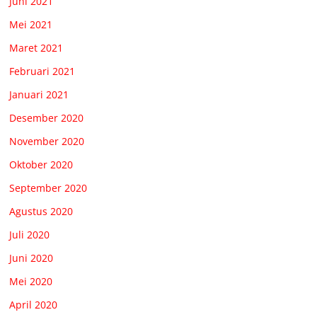
Juni 2021
Mei 2021
Maret 2021
Februari 2021
Januari 2021
Desember 2020
November 2020
Oktober 2020
September 2020
Agustus 2020
Juli 2020
Juni 2020
Mei 2020
April 2020