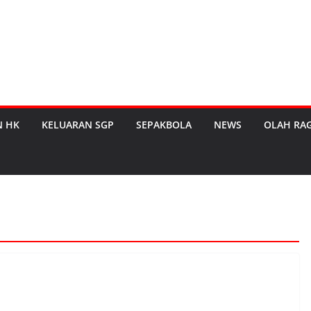
N HK
KELUARAN SGP
SEPAKBOLA
NEWS
OLAH RA