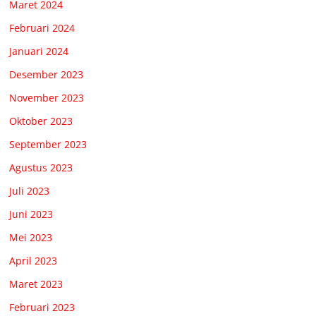
Maret 2024
Februari 2024
Januari 2024
Desember 2023
November 2023
Oktober 2023
September 2023
Agustus 2023
Juli 2023
Juni 2023
Mei 2023
April 2023
Maret 2023
Februari 2023