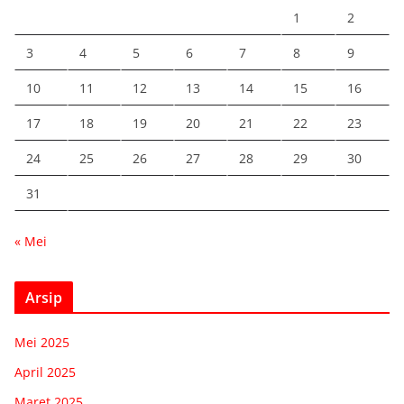
1
2
3
4
5
6
7
8
9
10
11
12
13
14
15
16
17
18
19
20
21
22
23
24
25
26
27
28
29
30
31
« Mei
Arsip
Mei 2025
April 2025
Maret 2025