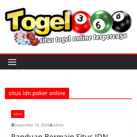
S
k
i
p
t
o
c
o
n
t
e
situs idn poker online
n
t
NEWS
September 14, 2024
admin
Panduan Bermain Situs IDN