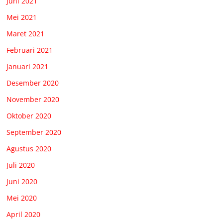
Juni 2021
Mei 2021
Maret 2021
Februari 2021
Januari 2021
Desember 2020
November 2020
Oktober 2020
September 2020
Agustus 2020
Juli 2020
Juni 2020
Mei 2020
April 2020