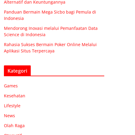
Alternatif dan Keuntungannya
Panduan Bermain Mega Sicbo bagi Pemula di
Indonesia
Mendorong Inovasi melalui Pemanfaatan Data
Science di Indonesia
Rahasia Sukses Bermain Poker Online Melalui
Aplikasi Situs Terpercaya
Kategori
Games
Kesehatan
Lifestyle
News
Olah Raga