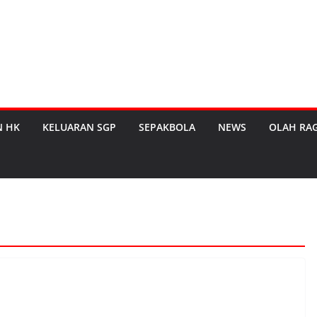
N HK
KELUARAN SGP
SEPAKBOLA
NEWS
OLAH RA