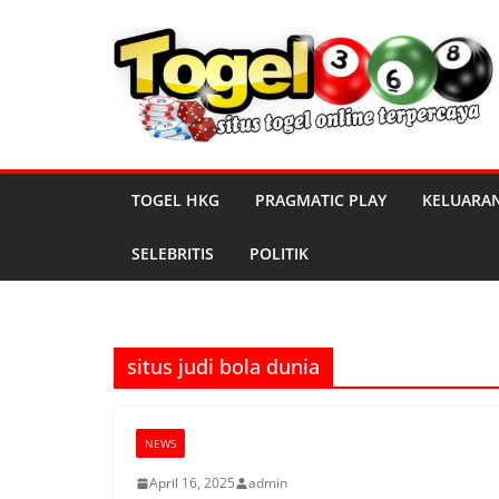
S
k
i
p
t
o
c
TOGEL HKG
PRAGMATIC PLAY
KELUARA
o
SELEBRITIS
POLITIK
n
t
e
n
situs judi bola dunia
t
NEWS
April 16, 2025
admin