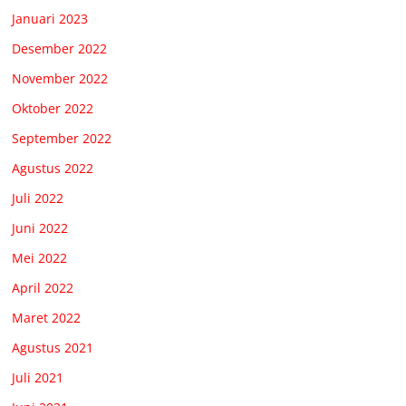
Januari 2023
Desember 2022
November 2022
Oktober 2022
September 2022
Agustus 2022
Juli 2022
Juni 2022
Mei 2022
April 2022
Maret 2022
Agustus 2021
Juli 2021