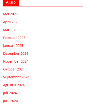
Arsip
Mei 2025
April 2025
Maret 2025
Februari 2025
Januari 2025
Desember 2024
November 2024
Oktober 2024
September 2024
Agustus 2024
Juli 2024
Juni 2024