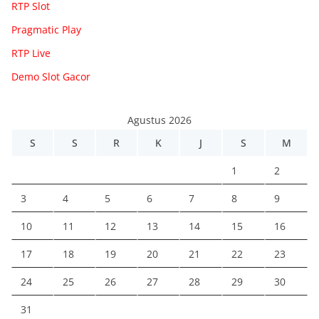
RTP Slot
Pragmatic Play
RTP Live
Demo Slot Gacor
Agustus 2026
S
S
R
K
J
S
M
1
2
3
4
5
6
7
8
9
10
11
12
13
14
15
16
17
18
19
20
21
22
23
24
25
26
27
28
29
30
31