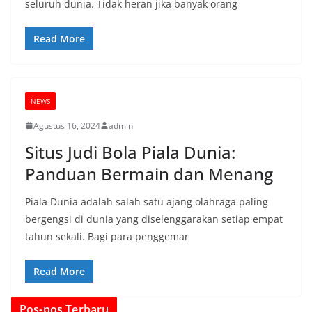
seluruh dunia. Tidak heran jika banyak orang
Read More
NEWS
Agustus 16, 2024
admin
Situs Judi Bola Piala Dunia:
Panduan Bermain dan Menang
Piala Dunia adalah salah satu ajang olahraga paling
bergengsi di dunia yang diselenggarakan setiap empat
tahun sekali. Bagi para penggemar
Read More
Pos-pos Terbaru