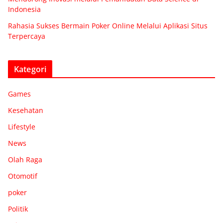
Indonesia
Rahasia Sukses Bermain Poker Online Melalui Aplikasi Situs
Terpercaya
Kategori
Games
Kesehatan
Lifestyle
News
Olah Raga
Otomotif
poker
Politik