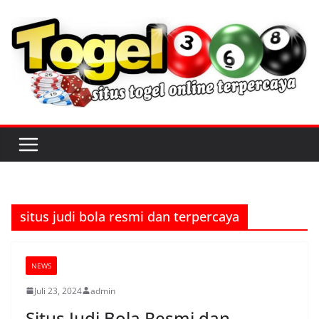
S
k
i
p
t
o
c
o
n
t
e
situs judi bola resmi dan terpercaya
n
t
NEWS
Juli 23, 2024
admin
Situs Judi Bola Resmi dan