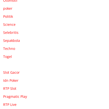
Otomotif
poker
Politik
Science
Selebritis
Sepakbola
Techno
Togel
Slot Gacor
Idn Poker
RTP Slot
Pragmatic Play
RTP Live