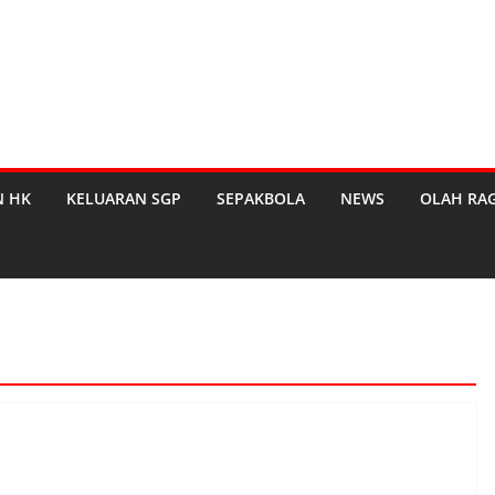
N HK
KELUARAN SGP
SEPAKBOLA
NEWS
OLAH RA