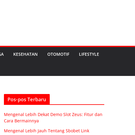
GA
KESEHATAN
OTOMOTIF
LIFESTYLE
Pos-pos Terbaru
Mengenal Lebih Dekat Demo Slot Zeus: Fitur dan
Cara Bermainnya
Mengenal Lebih Jauh Tentang Sbobet Link