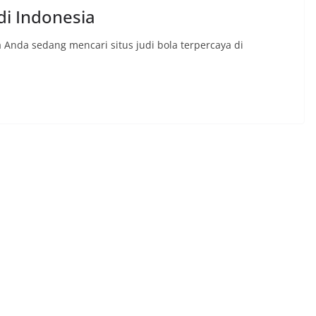
 di Indonesia
a Anda sedang mencari situs judi bola terpercaya di