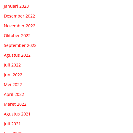
Januari 2023
Desember 2022
November 2022
Oktober 2022
September 2022
Agustus 2022
Juli 2022
Juni 2022
Mei 2022
April 2022
Maret 2022
Agustus 2021
Juli 2021