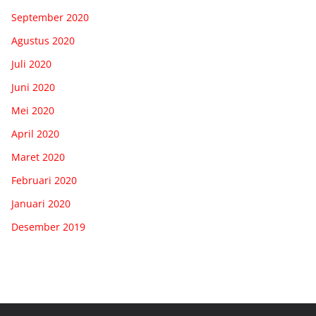
September 2020
Agustus 2020
Juli 2020
Juni 2020
Mei 2020
April 2020
Maret 2020
Februari 2020
Januari 2020
Desember 2019