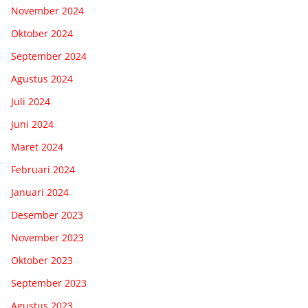
November 2024
Oktober 2024
September 2024
Agustus 2024
Juli 2024
Juni 2024
Maret 2024
Februari 2024
Januari 2024
Desember 2023
November 2023
Oktober 2023
September 2023
Agustus 2023