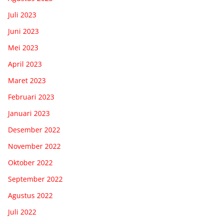
Juli 2023
Juni 2023
Mei 2023
April 2023
Maret 2023
Februari 2023
Januari 2023
Desember 2022
November 2022
Oktober 2022
September 2022
Agustus 2022
Juli 2022