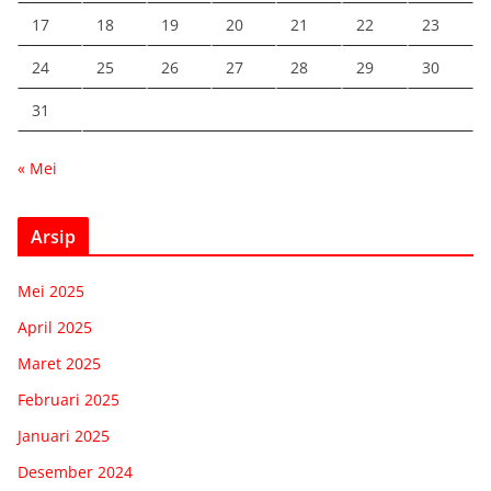
17
18
19
20
21
22
23
24
25
26
27
28
29
30
31
« Mei
Arsip
Mei 2025
April 2025
Maret 2025
Februari 2025
Januari 2025
Desember 2024