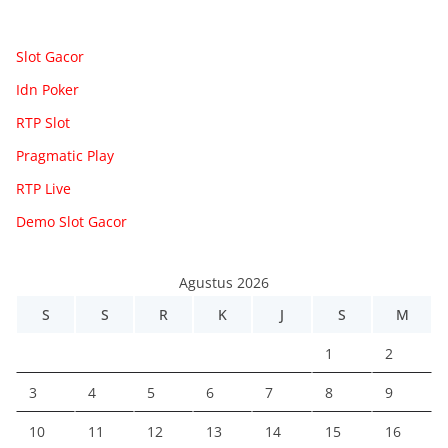
Slot Gacor
Idn Poker
RTP Slot
Pragmatic Play
RTP Live
Demo Slot Gacor
Agustus 2026
S
S
R
K
J
S
M
1
2
3
4
5
6
7
8
9
10
11
12
13
14
15
16