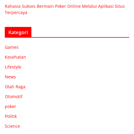
Rahasia Sukses Bermain Poker Online Melalui Aplikasi Situs
Terpercaya
Kategori
Games
Kesehatan
Lifestyle
News
Olah Raga
Otomotif
poker
Politik
Science