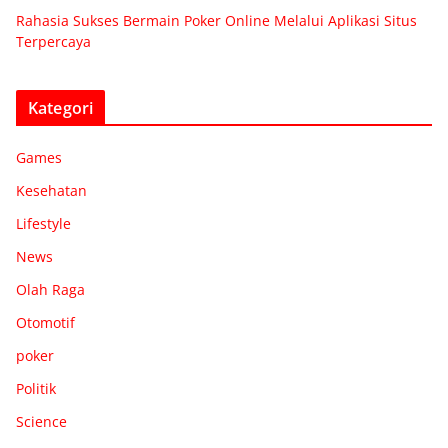
Rahasia Sukses Bermain Poker Online Melalui Aplikasi Situs
Terpercaya
Kategori
Games
Kesehatan
Lifestyle
News
Olah Raga
Otomotif
poker
Politik
Science