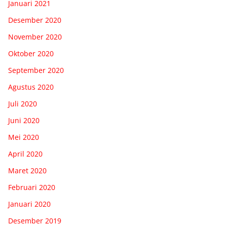
Januari 2021
Desember 2020
November 2020
Oktober 2020
September 2020
Agustus 2020
Juli 2020
Juni 2020
Mei 2020
April 2020
Maret 2020
Februari 2020
Januari 2020
Desember 2019