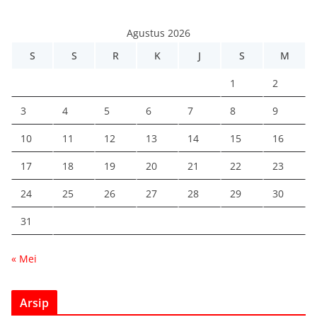
Agustus 2026
S
S
R
K
J
S
M
1
2
3
4
5
6
7
8
9
10
11
12
13
14
15
16
17
18
19
20
21
22
23
24
25
26
27
28
29
30
31
« Mei
Arsip