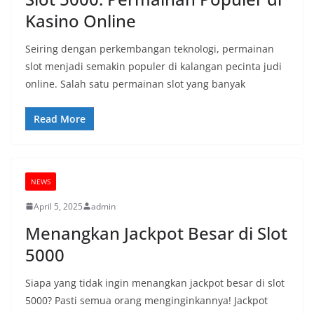
Kasino Online
Seiring dengan perkembangan teknologi, permainan
slot menjadi semakin populer di kalangan pecinta judi
online. Salah satu permainan slot yang banyak
Read More
NEWS
April 5, 2025
admin
Menangkan Jackpot Besar di Slot
5000
Siapa yang tidak ingin menangkan jackpot besar di slot
5000? Pasti semua orang menginginkannya! Jackpot