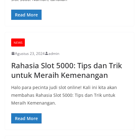
Read More
NEWS
Agustus 23, 2024
admin
Rahasia Slot 5000: Tips dan Trik
untuk Meraih Kemenangan
Halo para pecinta judi slot online! Kali ini kita akan
membahas Rahasia Slot 5000: Tips dan Trik untuk
Meraih Kemenangan.
Read More