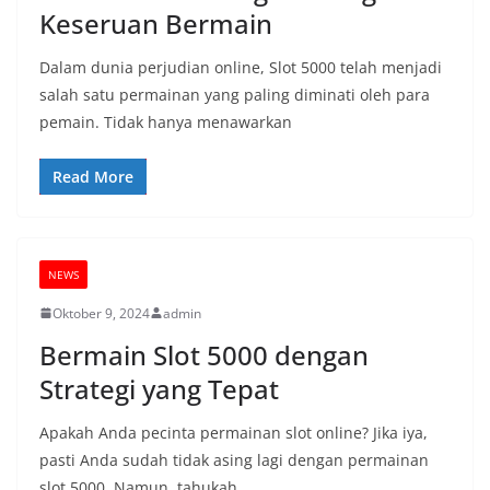
Keseruan Bermain
Dalam dunia perjudian online, Slot 5000 telah menjadi
salah satu permainan yang paling diminati oleh para
pemain. Tidak hanya menawarkan
Read More
NEWS
Oktober 9, 2024
admin
Bermain Slot 5000 dengan
Strategi yang Tepat
Apakah Anda pecinta permainan slot online? Jika iya,
pasti Anda sudah tidak asing lagi dengan permainan
slot 5000. Namun, tahukah