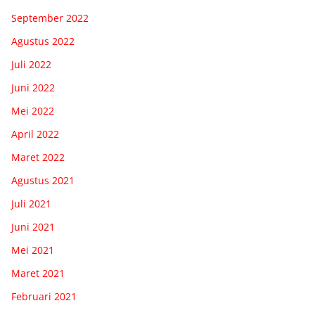
September 2022
Agustus 2022
Juli 2022
Juni 2022
Mei 2022
April 2022
Maret 2022
Agustus 2021
Juli 2021
Juni 2021
Mei 2021
Maret 2021
Februari 2021