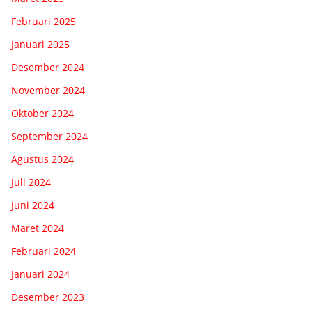
Februari 2025
Januari 2025
Desember 2024
November 2024
Oktober 2024
September 2024
Agustus 2024
Juli 2024
Juni 2024
Maret 2024
Februari 2024
Januari 2024
Desember 2023