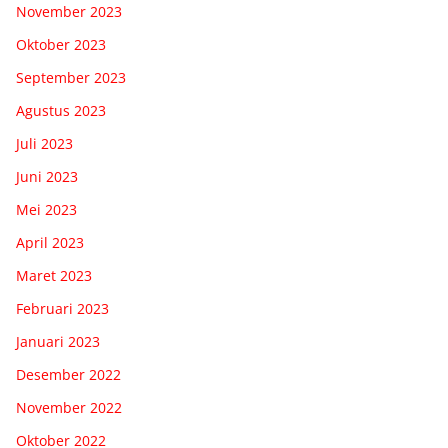
November 2023
Oktober 2023
September 2023
Agustus 2023
Juli 2023
Juni 2023
Mei 2023
April 2023
Maret 2023
Februari 2023
Januari 2023
Desember 2022
November 2022
Oktober 2022